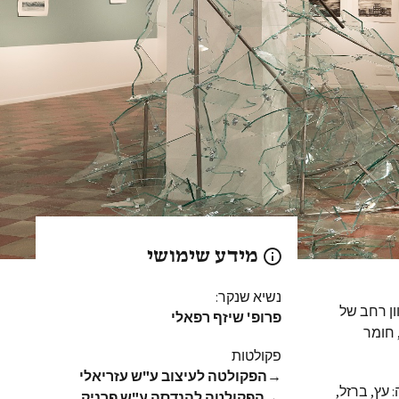
מידע שימושי
נשיא שנקר:
ון רחב של
פרופ' שיזף רפאלי
, חומר
פקולטות
→
הפקולטה לעיצוב ע"ש עזריאלי
עץ, ברזל,
→
הפקולטה להנדסה ע"ש פרניק