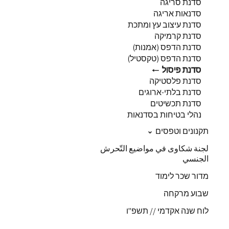
סדנת סריגה
סדנאות אריגה
סדנת עיצוב עץ ומתכת
סדנת קרמיקה
סדנת הדפס (אמנות)
סדנת הדפס (טקסטיל)
סדנת פיסול
סדנת פלסטיקה
סדנת בלתי-ארוגים
סדנת תכשיטים
נהלי בטיחות בסדנאות
תקנונים וטפסים
لجنة شكاوى في مواضيع التّحرش
الجنسي
מדור שכר לימוד
שבוע מרקחה
לוח שנה אקדמי // תשפ"ו