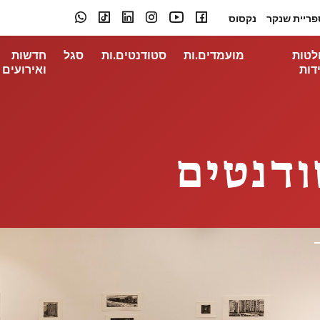
פריית שנקר
נקסוס
לטות
מועמדים.ות
סטודנטים.ות
סגל
חדשות
דות
ואירועים
ודנטים