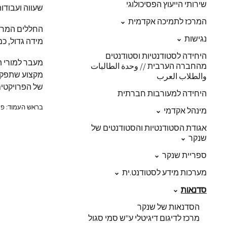
שירותי הייעוץ הפסיכולוגי
שעווה ועבודות
המרכז לתמיכה אקדמית
החללים המרוו
נגישות
מידה גדול, כמ
היחידה לסטודנטיות וסטודנטים
מעבר למורי ה
מהחברה הערבית // وحدة الطالبات
מקצוע שתפקיד
والطلاب العرب
של הפרויקטים
היחידה למעורבות חברתית
בראש העמוד: פרויקט ה
מינהל אקדמי
אגודת הסטודנטיות והסטודנטים של
שנקר
ספריית שנקר
מערכות מידע לסטודנט.ית
סדנאות
הסדנאות של שנקר
מרכז לדיגום דיגיטלי ע"ש סמי סגול