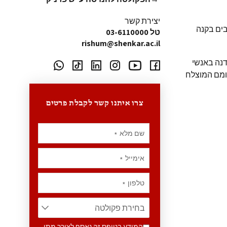
יצירת קשר
בים בקנה
טל 03-6110000
rishum@shenkar.ac.il
דנה באנשי
ומם המוצלח
צרו איתנו קשר לקבלת פרטים
שם מלא
*
אימייל
*
טלפון
*
המידע בטופס זה נאסף לצורך מתן