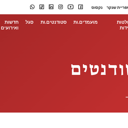
פריית שנקר
נקסוס
לטות
מועמדים.ות
סטודנטים.ות
סגל
חדשות
דות
ואירועים
ודנטים