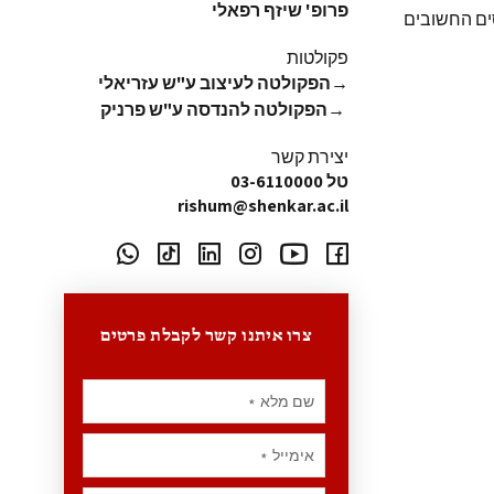
פרופ' שיזף רפאלי
סים החשובים
פקולטות
→
הפקולטה לעיצוב ע"ש עזריאלי
→
הפקולטה להנדסה ע"ש פרניק
יצירת קשר
טל 03-6110000
rishum@shenkar.ac.il
צרו איתנו קשר לקבלת פרטים
שם מלא
*
אימייל
*