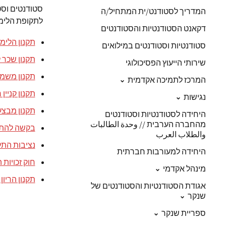
סטודנטים וסט
המדריך לסטודנט/ית המתחיל/ה
לתקופת הלימו
דקאנט הסטודנטיות והסטודנטים
תקנון הלימ
סטודנטיות וסטודנטים במילואים
תקנון שכר 
שירותי הייעוץ הפסיכולוגי
תקנון משמ
המרכז לתמיכה אקדמית
תקנון קניין 
נגישות
תקנון מבצע
היחידה לסטודנטיות וסטודנטים
מהחברה הערבית // وحدة الطالبات
בקשה להת
والطلاب العرب
נציבות התל
היחידה למעורבות חברתית
חוק זכויות
מינהל אקדמי
תקנון הריון 
אגודת הסטודנטיות והסטודנטים של
שנקר
ספריית שנקר