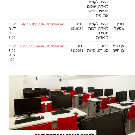
יועצת לקויות
למידה, עולים
חדשים ויוצאי
אתיופיה
דורין
יועצת לקויות
03-
dorin.shpigel@shenkar.ac.il
א', ב',
שפיגל
למידה ורכזת
6110184
ד', ה'
תמיכה
09:00-
לימודית
16:00
אן סופי
רכזת
03-
anso.benhaim@shenkar.ac.il
א' 9:00-
בן-חיים
סטודנטים/יות
6110031
13:00
ג', ה'
9:00-
16:00