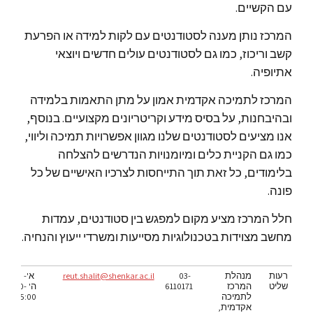
עם הקשיים.
המרכז נותן מענה לסטודנטים עם לקות למידה או הפרעת
קשב וריכוז, כמו גם לסטודנטים עולים חדשים ויוצאי
אתיופיה.
המרכז לתמיכה אקדמית אמון על מתן התאמות בלמידה
ובהיבחנות, על בסיס מידע וקריטריונים מקצועיים. בנוסף,
אנו מציעים לסטודנטים שלנו מגוון אפשרויות תמיכה וליווי,
כמו גם הקניית כלים ומיומנויות הנדרשים להצלחה
בלימודים, כל זאת תוך התייחסות לצרכיו האישיים של כל
פונה.
חלל המרכז מציע מקום למפגש בין סטודנטים, עמדות
מחשב מצוידות בטכנולוגיות מסייעות ומשרדי ייעוץ והנחיה.
רעות
מנהלת
03-
@shenkar.ac.il
reut.shalit
א'-
שליט
המרכז
6110171
ה' 9:00-
לתמיכה
15:00
אקדמית,