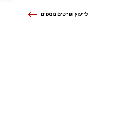
לייעוץ ופרטים נוספים
שנקר - הנדסה. עיצוב. אמנות.
אנה פרנק 12 , רמת גן
טל 03-6110000
מרכז מידע ורישום
1-800-55-1111