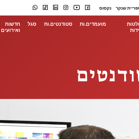
פריית שנקר
נקסוס
לטות
מועמדים.ות
סטודנטים.ות
סגל
חדשות
דות
ואירועים
ודנטים