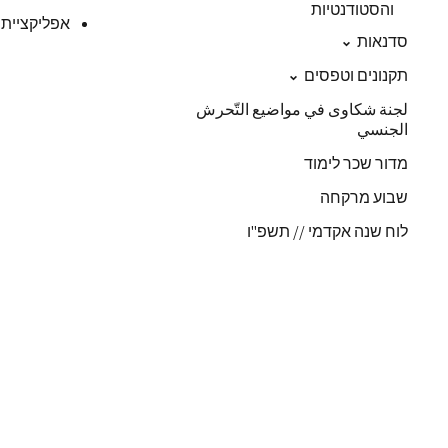
והסטודנטיות
אפליקציית 
סדנאות
תקנונים וטפסים
لجنة شكاوى في مواضيع التّحرش
الجنسي
מדור שכר לימוד
שבוע מרקחה
לוח שנה אקדמי // תשפ"ו