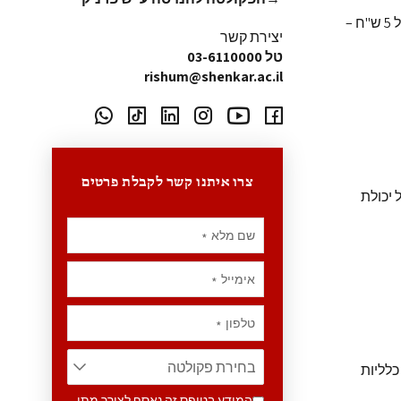
אפשרות צפייה במחברות הבחינה, כולל צפייה בהערות המרצה (בתשלום סמלי של 5 ש"ח –
יצירת קשר
טל 03-6110000
rishum@shenkar.ac.il
צרו איתנו קשר לקבלת פרטים
 יכולת
שם מלא
*
אימייל
*
טלפון
*
כלליות
המידע בטופס זה נאסף לצורך מתן