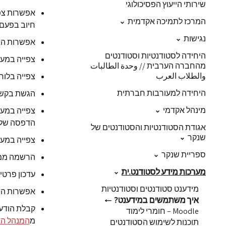
שירותי הייעוץ הפסיכולוגי
המרכז לתמיכה אקדמית
חיוב בפעם 
נגישות
אפשרות הגש
היחידה לסטודנטיות וסטודנטים
צפייה במער
מהחברה הערבית // وحدة الطالبات
والطلاب العرب
צפייה בלוח
היחידה למעורבות חברתית
הגשת בקשה 
מינהל אקדמי
צפייה במער
הדפסה של 
אגודת הסטודנטיות והסטודנטים של
שנקר
צפייה במער
ספריית שנקר
הרשמה ממו
מערכות מידע לסטודנט.ית
עדכון פרטי
מידענט סטודנטים וסטודנטיות
אפשרות הפ
איך משתמשים במידענט?
קבלת הודעו
Moodle – חומרי לימוד
מ
המנהל ה
תוכנות לשימוש הסטודנטים