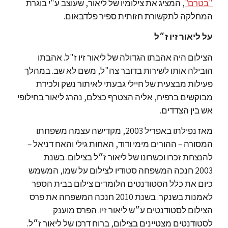
"בטרם"
, המציג את צילומיו של ליאור, שעוצב ע"י בוגרת
המחלקה לתקשורת חזותית ספיר פלדבאום.
על ליאור זיו ז״ל
הצילום היה אהבתו הגדולה של ליאור זיו ז"ל. אהבתו
הובילה אותו לשירות בדובר צה"ל, משם לא שב. במהלך
פעילות מבצעית של חיילי גבעתי לאיתור נשק ולכידת
מבוקשים ברפיח, אליה הצטרף כצלם, נהרג ליאור בחילופי
אש בין הצדדים.
מאז נפילתו באפריל 2003, מקדישה עצמה משפחתו
המסורה – ההורים מימי ודוד, האחות גילי והאח דניאל –
להנצחת זכרו וכשרונו של ליאור ז״ל בצילום. בשנת
2003 חנכה המשפחה סטודיו לצילום על שמו, המשמש
כיום את כלל הסטודנטים הלומדים צילום בבית הספר
לאמנות בשנקר. בשנת 2010 חנכה המשפחה את פרס
הצילום לסטודנטים ע״ש ליאור זיו. הפרס מוענק
לסטודנטים מצטיינים בצילום, ברוח דרכו של ליאור ז״ל.