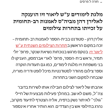
→ חזרה ל פרסים
מלגת לימודים ע"ש ליאור זיו הוענקה
לאלירן דהן מביה"ס לאמנות רב-תחומית
על זכייתו בתחרות צילומים
אלירן דהן – סטודנט בבית-הספר לאמנות רב-תחומית –
זכה במקום הראשון ב
תחרות הצילומים השנתית ע"ש
ליאור זיו
. בטקס מרגש בנוכחות נשיאת שנקר, פרופ' יולי
תמיר, וראש בית-הספר, פרופ' לארי אברמסון, העניקו לו
בני משפחת זיו מלגת לימודים, כמו גם תעודות הוקרה
וספר צילום מהודר לסטודנטיות מיכל לופט ודריה מוריה,
שנבחרו למקום השני בתחרות.
אהבתו של ליאור לצילום הובילה אותו לשירות בדובר
צה"ל, משם לא שב. במהלך פעילות מבצעית של חיילי
"גולני" לאיתור נשק ברפיח, אליה הצטרף לתיעוד מקרוב,
נהרג בחילופי אש בין הצדדים. הוא הותיר אחריו אינספור