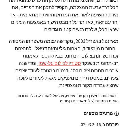
הכל דרך עדשת המצלמה, הקפיד לתכנן את הפריים, את
מידת החשיפה לאור, את המרחק והזווית המתאימית – אך
יחד עם זאת, לא ויתר על המבט הישיר באמצעות העיניים
שראו הכל, שלכדו רגעים קטנים וגדולים.
מאז נפל באפריל 2003, מקדישה עצמה משפחתו המסורה
– ההורים מימי ודוד, האחות גילי והאח דניאל – להנצחת
זכרו וכשרונו בצילום: הם חנכו בבית-הספר לאמנות
רב-תחומית בשנקר
סטודיו לצילום על-שמו
, ומדי שנה
עורכים תחרות צילום לסטודנטים במטרה לעודד יוצרים
צעירים, במסגרתה הם מעניקים מלגת לימודים לזוכה
שהציג עבודה מקורית ומצטיינת.
בראש העמוד: אלירן דהן עם מימי זיו, אמו של ליאור ז"ל, מול העבודות
הזוכות בתחרות (צילום: אחיקם בן-יוסף)
פרטים נוספים
פורסם ב-02.03.2016