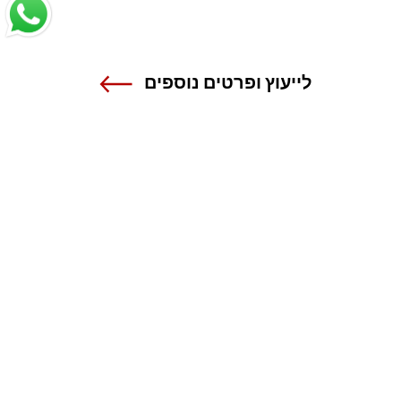
לייעוץ ופרטים נוספים
שנקר - הנדסה. עיצוב. אמנות.
אנה פרנק 12 , רמת גן
טל 03-6110000
מרכז מידע ורישום
1-800-55-1111