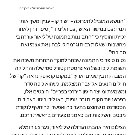
העבוה הזוכה של אלירן דהן
"הנושא המוביל לתערוכה – יישור קו – עניין ומשך אותי
תמיד: גם במישור האישי, גם הלימודי", סיפר דהן לאחר
זכייתו והוסיף כי "התבוננות בתמונה של ליאור עוררה בי
מחשבות ושאלות רבות וגרמה לי לבחון את עצמי ואת
סביבתי".
נסים סיפר כי התמונה שבחר למוקד התחרות משכה את
תשומת ליבו בשל האופי סטרוקטורליסטי שלה והחלוקה
המובהקת בין שמים וארץ: "במקום קו אופק נראה "קו" של
חיילים הנעים אל עבר המצלמה, כשהוא כופה סדר
ומשמעת ומייצר היגיון היררכי בפריים". היבטים אלו,
בפרשנויות מקוריות ורב-גוניות, באו לידי ביטוי בעבודות
הסטודנטים שהוצגו בתערוכה ואפשרו להיחשף לנקודת
מבטם והשקפותיהם כאמנים צעירים בראשית דרכם.
הצילום היה אהבתו הגדולה של ליאור, נער צעיר ומלא
תאוות חיים, שהמצלמה היתה לסימן ההיכר שלו. הוא ראה