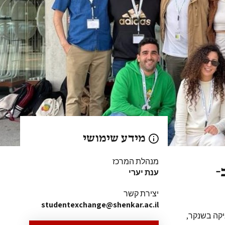
מידע שימושי
מנהלת המרכז
-
ענת יערי
יצירת קשר
studentexchange@shenkar.ac.il
קה בשנקר,