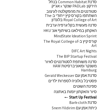
סדנת Common Habitat בנחל
הירקון: PADLab שנקר x אג'יק
סטודנטים.ות מהפקולטה לעיצוב
השתתפו בקורס קיץ ייחודי ב-The
Royal College of Art בלונדון
סדנה מעשית בקליגרפיה ערבית
האקתון במילאנו בשיתוף אונ' HKU
MindState Ideation Sprint
קורס קיץ ב-The Royal College of
Art
DIFC Art Nights
The BIP Startup Festival
סדנה משותפת לסטודנטים לאיור
משנקר ומאוניברסיטת HAW
Hamburg
סדנת אמן עם Gerald Weckesser
פסטיבל בולוניה לספרות ילדים
ספינת השוטים
סיור והאקתון יזמות באתונה
Start Up Festival
סדנת Bark-cloth
כיתת אמן עם Snem Yildirim