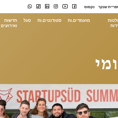
פריית שנקר
נקסוס
לטות
מועמדים.ות
סטודנטים.ות
סגל
חדשות
דות
ואירועים
מי