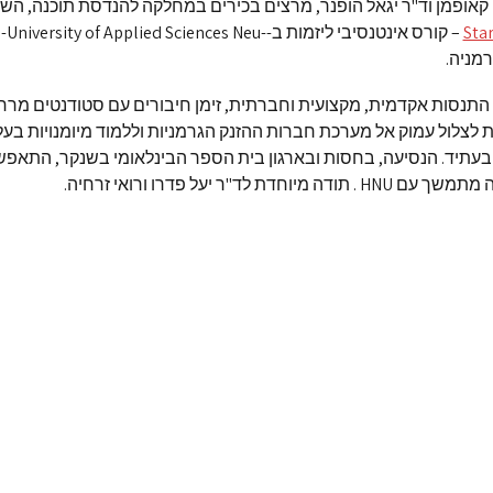
רן קאופמן וד"ר יגאל הופנר, מרצים בכירים במחלקה להנדסת תוכנה, הש
Star
– קורס אינטנסיבי ליזמות ב-iversity of Applied Sciences Neu
התנסות אקדמית, מקצועית וחברתית, זימן חיבורים עם סטודנטים מרח
ת לצלול עמוק אל מערכת חברות ההזנק הגרמניות וללמוד מיומנויות בע
עתיד. הנסיעה, בחסות ובארגון בית הספר הבינלאומי בשנקר, התאפש
 מיוחדת לד"ר יעל פדרו ורואי זרחיה.