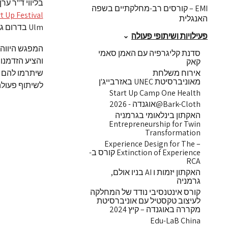
בליווי ד"ר ע
EMI – קורסים רב-מחלקתיים בשפה
t Up Festival
האנגלית
Ulm בדרום גרמניה.
פעילויות ושיתופי פעולה
המפגש היווה 
סדנת קליגרפיה עם האמן סאמי
והציע הזדמנו
קאק
אירוח משלחת
שיתרמו להם ב
מאוניברסיטת UNEC באזרבייג'ן
לשיתוף פעולה מתמשך עם HNU . תודה
Start Up Camp One Health
Bark-Cloth@אוגנדה - 2026
האקתון בינלאומי בגרמניה
Entrepreneurship for Twin
Transformation
– Experience Design for The
Extinction of Experience קורס ב-
RCA
האקתון יזמות ו AI בניו אולם,
גרמניה
קורס אינטנסיבי נודד של המחלקה
לעיצוב טקסטיל עם אוניברסיטת
מקררה באוגנדה – קיץ 2024
Edu-LaB China