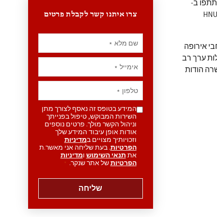
תתפו ב-
HNU-Un-
צרו איתנו קשר לקבלת פרטים
שם מלא
*
בי אירופה
לות ערך רב
אימייל
*
רה הודות
טלפון
*
המידע בטופס זה נאסף לצורך מתן
השירות המבוקש, טיפול בפנייתך
וניהול הקשר מולך. פרטים נוספים
אודות אופן עיבוד המידע שלך
וזכויותיך מצויים ב
מדיניות
הפרטיות
. בעת שליחה אני מאשר.ת
את
תנאי השימוש
ו
מדיניות
הפרטיות
של אתר שנקר.
*
שליחה