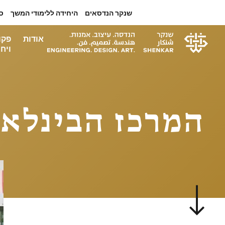
שנקר הנדסאים
היחידה ללימודי המשך
ס
אודות
פקו
ויחי
המרכז הבינלאו