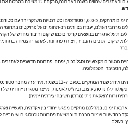
אתגרים שחווינו בשנה האחרונה,מרקחה 12 מציבה במרכזה את נושא
דש
.
במהלך ארבעה ימים מרתקים, כ-1,000 סטודנטים וסטודנטיות משנקר יחד עם
ים מרחבי העולם, יעבדו בצוותים רב-תחומיים על פרויקטים בתחומי ה
 לענות על אתגרים בנושאים קריטיים כמו שיקום וחיבור מחדש של הקהי
ילתי, שיקום הסביבה הבנויה, ויצירת פתרונות לאתגרי הצמיחה בתחומי 
רה.
יית מנטורים מקצועיים וסגל בכיר, יפתחו פתרונות חדשניים לאתגרים 
, הסביבה והטכנולוגיה.
שבוע מרקחה הינו אירוע שנתי המתקיים בפעם ה–12 בשנקר. אירוע זה מחבר 
קולטות להנדסה, עיצוב, וביה“ס לאמנות, ומייצר מסגרת ייחודית של 
רתית ורוח ’האקאתונית‘ (מרתון חשיבה יצירתית יזמית).
 ארבעה ימים, במהלכם מתקיים מפגש ייחודי בין אקדמיה, תעשייה וארגו
ד בחדשנות ויזמות חברתית ובמציאת פתרונות טכנולוגיים ועיצוביים 
 ובעולם.