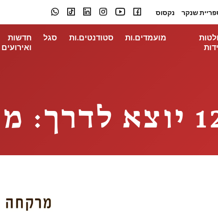
פריית שנקר
נקסוס
לטות
מועמדים.ות
סטודנטים.ות
סגל
חדשות
דות
ואירועים