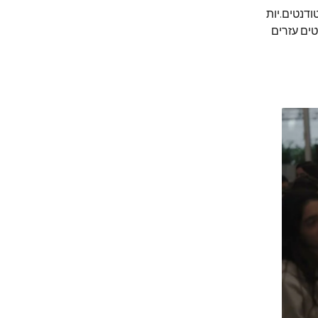
דנטים.יות
ים עזרים