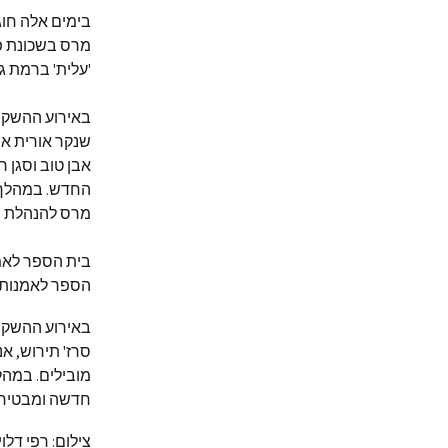
בימים אלה חו
מרס בשכונת פל
'עלית' ברמת גן
באירוע ההשקה 
שנקר אורית אפר
אבן טוב וסגן 
החדש. במהלך ה
מרס להנהלת ש
בית הספר לאמ
הספר לאמנות, 
באירוע ההשקה 
סרז' תירוש, אנ
מובילים. במה
חדשה ומבטיחה
צילום: רפי דלוי