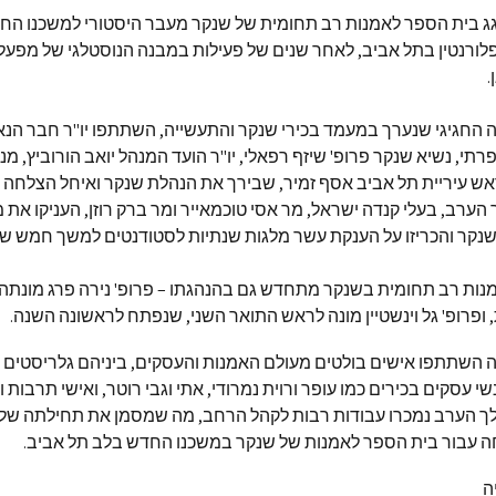
גג בית הספר לאמנות רב תחומית של שנקר מעבר היסטורי למשכנו הח
ורנטין בתל אביב, לאחר שנים של פעילות במבנה הנוסטלגי של מפעל
.
החגיגי שנערך במעמד בכירי שנקר והתעשייה, השתתפו יו"ר חבר הנא
תי, נשיא שנקר פרופ' שיזף רפאלי, יו"ר הועד המנהל יואב הורוביץ, מנכ
ראש עיריית תל אביב אסף זמיר, שבירך את הנהלת שנקר ואיחל הצלחה
ערב, בעלי קנדה ישראל, מר אסי טוכמאייר ומר ברק רוזן, העניקו את
נקר והכריזו על הענקת עשר מלגות שנתיות לסטודנטים למשך חמש שנ
נות רב תחומית בשנקר מתחדש גם בהנהגתו – פרופ' נירה פרג מונתה
ופרופ' גל וינשטיין מונה לראש התואר השני, שנפתח לראשונה השנה.
השתתפו אישים בולטים מעולם האמנות והעסקים, ביניהם גלריסטים מ
שי עסקים בכירים כמו עופר ורוית נמרודי, אתי וגבי רוטר, ואישי תרבות 
לך הערב נמכרו עבודות רבות לקהל הרחב, מה שמסמן את תחילתה של
 עבור בית הספר לאמנות של שנקר במשכנו החדש בלב תל אביב.
ה