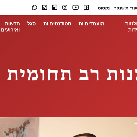
פריית שנקר
נקסוס
לטות
מועמדים.ות
סטודנטים.ות
סגל
חדשות
דות
ואירועים
ות רב תחומית ה