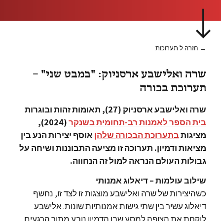
→ חזרה ל תערוכות
שרה ואלישבע ארסניוק: "במבט שני" –
תערוכת בכורה
שרה ואלישבע ארסניוק (27), תאומות זהות ובוגרות
בית הספר לאמנות רב-תחומית בשנקר
(2024),
מציגות
בתערוכת הבכורה שלהן
אוסף יצירות הנע בין
מציאות ודמיון. תערוכה זו מציעה התבוננות ושיחה על
גבולות העולם הנראה למול זה הנחווה.
שילוב עולמות – דיאלוג אמנותי
כשהיצירות של שרה ואלישבע מוצגות זו לצד זו, נחשף
דיאלוג עשיר בין שתי גישות אמנותיות שונות. אלישבע
לוקחת את הצופה למסע שבו הדמיון נובע מתוך הרגעים