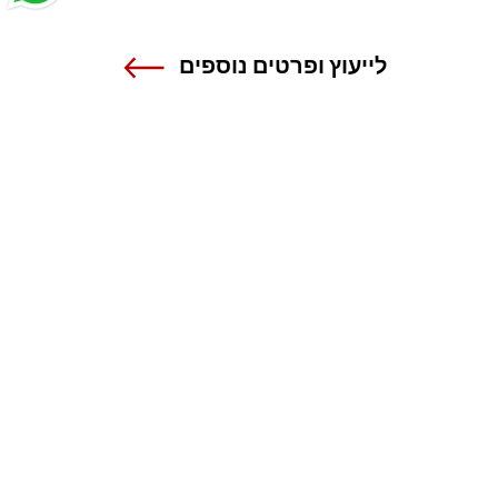
לייעוץ ופרטים נוספים
שנקר - הנדסה. עיצוב. אמנות.
אנה פרנק 12 , רמת גן
טל 03-6110000
מרכז מידע ורישום
1-800-55-1111