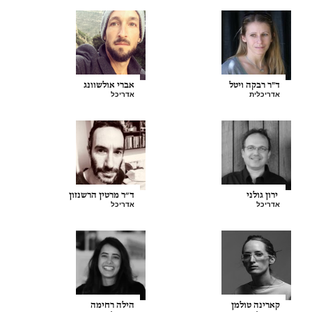
ד"ר רבקה ויטל
אברי אולשוונג
אדריכלית
אדריכל
ירון גולני
ד״ר מרטין הרשנזון
אדריכל
אדריכל
קארינה טולמן
הילה רחימה