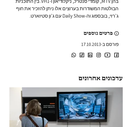
בהן MTV, קומדי סנטרל, ניקלודיאון ו-VH1. בין התוכניות
הבולטות המשודרות בערוצים אלו ניתן להזכיר את חוף
ג'רזי, בובספוג וה-Daily Show עם ג'ון סטיוארט.
פרטים נוספים
פורסם ב-17.10.2013
עדכונים אחרונים