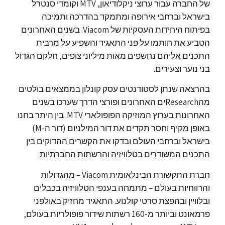
של החברה עבור ערוצי ניקלודיאון, MTV וקומדי סנטרל
בישראל וברחבי אירופה ומתמקד בהדרכה ותמיכה
בפיתוח היחידות העסקיות של Viacom. בשנים האחרונים
הטביע את חותמו על פני התאגיד והשפיע על מרבית
התכנים אליהם נחשפים מאות מיליוני צופים, חלקם הגדול
בני נוער וצעירים.
בהרצאה שנתן לסטודנטים עסק קונלון בממצאים בולטים
מהResearchים האחרונים ופורצי הדרך שערכו בשנים
האחרונות בערוץ המוזיקה הפופולארי MTV. בין היתר בחנו
באופן מקיף וחסר תקדים את דור המילניום (דור ה-M)
בישראל וברחבי העולם ובדקו את הקשרים ההדוקים בין
התכנים המשודרים בטלוויזיה והרשתות החברתיות.
חברת התקשורת הבינלאומית Viacom – מהגדולות
והרווחיות בעולם – מתמחה בענפי הטלוויזיה בכבלים
ובלוויין ובהפצת סרטי קולנוע. התאגיד מחזיק באולפני
פרמאונט וביותר מ-160 רשתות שידור פופולריות בעולם,