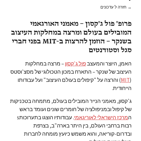
→ חזרה ל עדכונים
פרופ' פול ג'קסון – מאמני האורגאמי
המובילים בעולם ומרצה במחלקות העיצוב
בשנקר – הוזמן להרצות ב-MIT בפני חברי
סגל וסטודנטים
האמן, היוצר והמעצב
פול ג'קסון
– מרצה במחלקות
העיצוב של שנקר – התארח במכון הטכולוגי של מסצ'וסטס
(
MIT
) והרצה על "קיפולים בעולם העיצוב" ועל עבודותו
הייחודית.
ג'קסון, מאמני הנייר המובילים בעולם, מתמחה בטכניקות
של קיפול ובמניפולציה של חומרים שונים ועומד בראש
ה
מרכז הישראלי לאוריגאמי
. עבודותיו הוצגו בתערוכותs
רבות ברחבי העולם, בין היתר בארה"ב, בצרפת
ובדרום-קוריאה, והוא משמש כיועץ מומחה לחברות