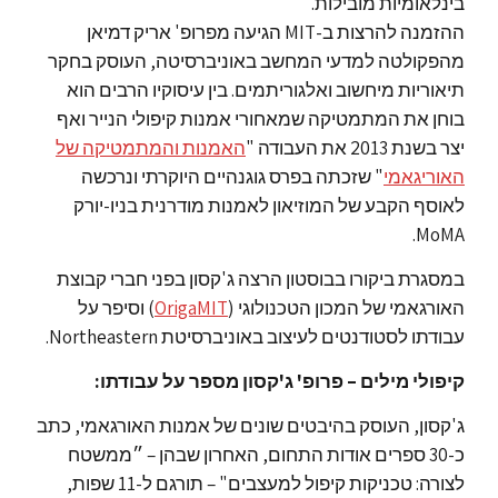
בינלאומיות מובילות.
ההזמנה להרצות ב-MIT הגיעה מפרופ' אריק דמיאן
מהפקולטה למדעי המחשב באוניברסיטה, העוסק בחקר
תיאוריות מיחשוב ואלגוריתמים. בין עיסוקיו הרבים הוא
בוחן את המתמטיקה שמאחורי אמנות קיפולי הנייר ואף
יצר בשנת 2013 את העבודה "
האמנות והמתמטיקה של
האוריגאמי
" שזכתה בפרס גוגנהיים היוקרתי ונרכשה
לאוסף הקבע של המוזיאון לאמנות מודרנית בניו-יורק
MoMA.
במסגרת ביקורו בבוסטון הרצה ג'קסון בפני חברי קבוצת
האורגאמי של המכון הטכנולוגי (
OrigaMIT
) וסיפר על
עבודתו לסטודנטים לעיצוב באוניברסיטת Northeastern.
קיפולי מילים – פרופ' ג'קסון מספר על עבודתו:
ג'קסון, העוסק בהיבטים שונים של אמנות האורגאמי, כתב
כ-30 ספרים אודות התחום, האחרון שבהן – ״ממשטח
לצורה: טכניקות קיפול למעצבים" – תורגם ל-11 שפות,