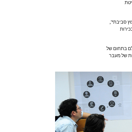
Reseית באוניברסיטת
ץ סביבתי",
כירות
לם בתחום של
ות של מעבר