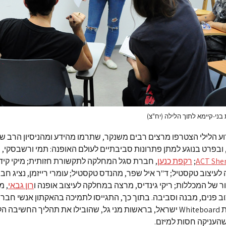
ני-קיימא לתוך הלילה (יח"צ)
ע הלילי הצטרפו מרצים רבים משנקר, שתרמו מהידע ומהניסיון הרב 
 ובפרט בנוגע למתן פתרונות סביבתיים לעולם האופנה: תמי ורשבסקי,
ACT She
;
רקפת כנען
, חברת סגל המחלקה לתקשורת חזותית; מיקי קיד
לעיצוב טקסטיל; ד"ר איל שפר, מהנדס טקסטיל; עומרי רייזמן, נציג חב
של המכללות; ריקי גינדיס, מרצה במחלקה לעיצוב אופנה ו
רון גבאי
, מ
 פנים, מבנה וסביבה. בתוך כך, התגייסו לתמיכה בהאקתון אנשי חברת
בתחום השירות Whiteboard ישראל, בראשות מני גל, שהובילו את תהליך החשיבה
שהעניקה חסות למיזם.