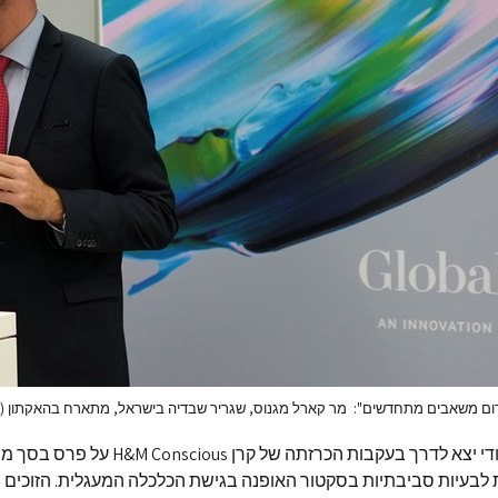
דום משאבים מתחדשים": מר קארל מגנוס, שגריר שבדיה בישראל, מתארח בהאקתון (י
ההאקתון הייחודי יצא לדרך בעקבות הכרזתה של קרן s
 לבעיות סביבתיות בסקטור האופנה בגישת הכלכלה המעגלית. הזוכים