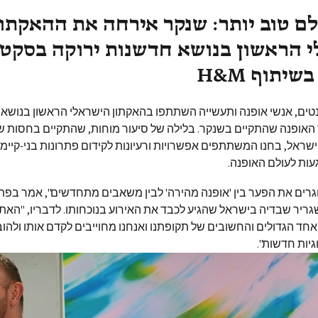
לם טוב יותר: שנקר אירחה את ההאקתון
 הראשון בנושא חדשנות ירוקה בסקטו
יתוף H&M
טים, אנשי אופנה ותעשייה השתתפו בהאקתון הישראלי הראשון בנושא
האופנה שהתקיים בשנקר. בלילה של סיעור מוחות, שהתקיים בחסות ש
בדיה ו-H&M ישראל, בחנו המשתתפים אפשרויות ורעיונות לקידום פתרונות בני-קיי
עות לעולם האופנה.
וגרים את הפער בין 'אופנה מהירה' לבין משאבים מתחדשים", אמר בפ
גריר שבדיה בישראל שהגיע לכבד את האירוע בנוכחותו. לדבריו, "האת
אחד הגדולים והחשובים של תקופתנו ואנחנו מחוייבים לקדם אותו ולהוב
וגיות חדשות".