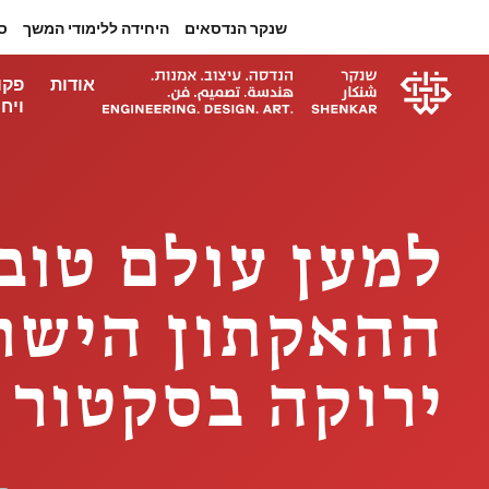
שנקר הנדסאים
היחידה ללימודי המשך
ס
אודות
פקו
ויחי
למען עולם טוב
ההאקתון הישר
ירוקה בסקטור ה