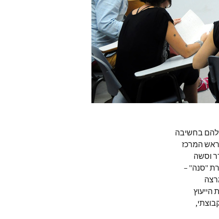
שלהם בחשיבה
 ראש המרכז
ר וסשה
רת "סנה" –
רצה
 הייעוץ
 הקבוצתי,