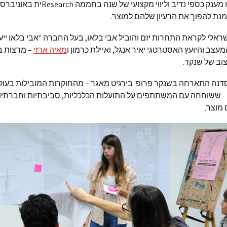
העולמית יקבלו מענק כספי נדיב וליווי מקצועי של שנה בחממה arch
נת להפוך את הרעיון שלהם למוצר.
ראלי לקראת התחרות יזם והוביל אבי בלאו, בעל החברה "אבי בלאו ייעו
עצב והיועץ האסטרטגי יאיר אנגל, ואיילת כרמון ו
מאיה ארזי
– מרצות ב
וב של שנקר.
נה התארחה בשנקר פרופ' בירגיט מאגר – מהחוקרות המובילות בעו
 – ששוחחה עם המשתתפים על התועלות הכלכליות, סביבתיות וחברתי
 מוצר.