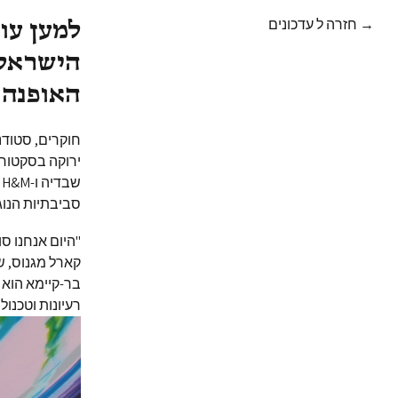
→ חזרה ל עדכונים
למען עו
הישראלי
האופנה בש
חוקרים, סטודנ
ירוקה בסקטור 
ש
סביבתיות הנוג
"היום אנחנו ס
קארל מגנוס, ש
בר-קיימא הוא 
רעיונות וטכנול