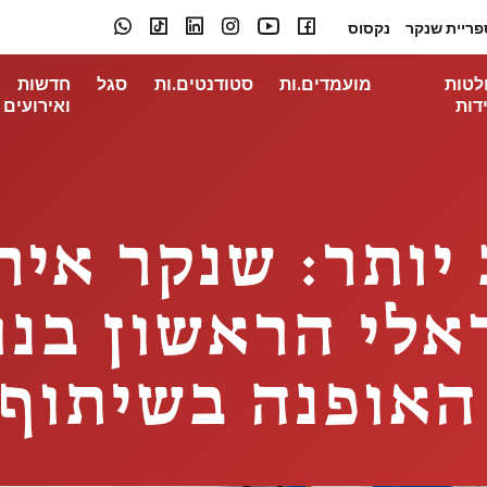
פריית שנקר
נקסוס
לטות
מועמדים.ות
סטודנטים.ות
סגל
חדשות
דות
ואירועים
 יותר: שנקר אי
אלי הראשון בנ
אופנה בשיתוף H&M