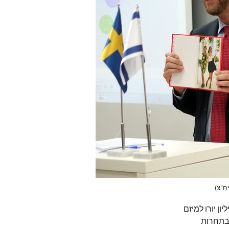
ח"צ)
H&M Consciou על פרס בסך מיליון יורו למיזם
 בתחרות