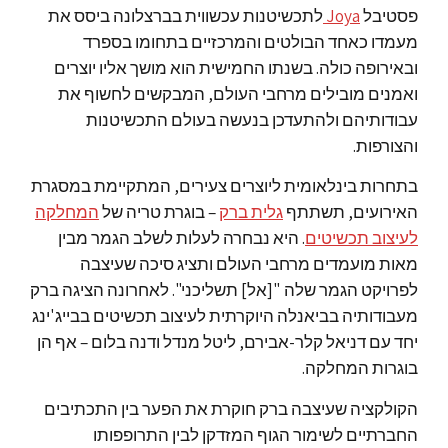
פסטיבל
Joya
לתכשיטנות עכשווית בברצלונה ביסס את
מעמדו כאחד הבולטים והמרכזיים בתחומו בספרד
ובאירופה כולה. בשנתו החמישית הוא מושך אליו יוצרים
ואמנים מובילים מרחבי העולם, המבקשים לחשוף את
עבודותיהם ולהתעדכן בנעשה בעולם התכשיטנות
והצורפות.
בתחרות בינלאומית ליוצרים צעירים, המתקיימת במסגרת
האירועים, תשתתף
גלית ברק
– בוגרת טריה של
המחלקה
לעיצוב תכשיטים
. היא נבחרה לעלות לשלב הגמר מבין
מאות מועמדים מרחבי העולם ותציג סיכה שעיצבה
לפרויקט הגמר שלה "[אל] תשליכני". לאחרונה הציגה ברק
מעבודותיה בביאנלה היוקרתית לעיצוב תכשיטים בבייג'ינג
יחד עם דניאל קלר-אבירם, ליטל מנדל ודנה בלום – אף הן
בוגרות המחלקה.
הקולקציה שעיצבה ברק חוקרת את הפער בין התכתיבים
החברתיים לשימור הגוף המזדקן לבין התרופפותו