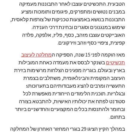
הטבעית. התכשיטים עוצבו לאחר התבוננות מעמיקה
במבנים נטושים ומתפרקים, פיגומים ותומכות ומציע
התבוננות בנושא באמצעות טכניקות של צורפות קלאסית,
שימוש במנגנונים וסוגרים ובחינת דרכי הענידה.
האובייקטים עוצבו מזהב, כסף, פליז, אלפקה, פלדה
קפיצית, ציפויי כסף וזהב וזירקונים.
מאז הוקמה לפני 15 שנה, הספיקה ה
מחלקה לעיצוב
תכשיטים
בשנקר לבסס את מעמדה כאחת המובילות
בארץ ובעולם. בוגריה מפגינים הצלחות מרשימות בזירת
העיצוב המקומית והבינלאומית, משתלבים בצמרת
התעשייה ומרבים להציג מעבודותיהם בתערוכותs
ובגלריות. תוכנית הלימודים הייחודית מאפשרת לכל
סטודנט לפתח את יכולותיו האישיות, להתבטא בצורה
ובחומר ולהתנסות בכלים המקצועיים והחדשניים ביותר
בתחום.
במהלך הקיץ הציגו 29 בוגרי המחזור האחרון של המחלקה