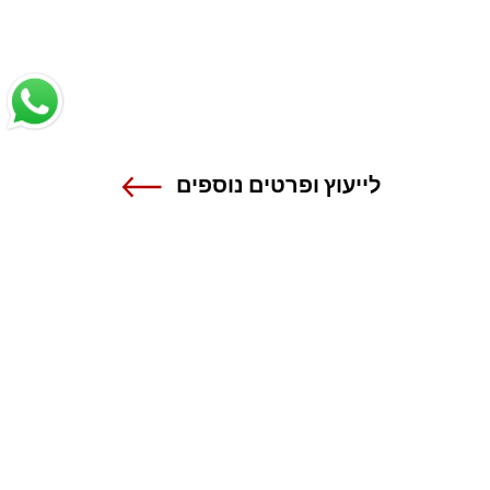
לייעוץ ופרטים נוספים
שנקר - הנדסה. עיצוב. אמנות.
אנה פרנק 12 , רמת גן
טל 03-6110000
מרכז מידע ורישום