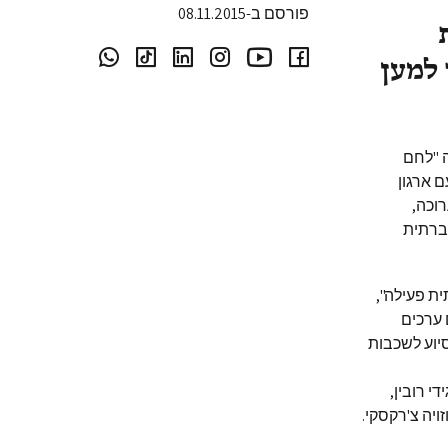
פורסם ב-08.11.2015
ת
למען
 "לחם
ם ארגון
וכה,
חברתית
ת פעילה",
 ערכים
יוע לשכבות
י רובין,
ויה צ'רקסקי.