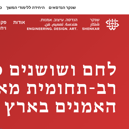
שנקר הנדסאים
היחידה ללימודי המשך
ס
אודות
פקו
ויחי
רב-תחומית מאר
האמנים בארץ ל