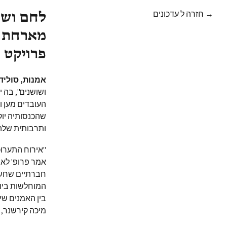
→ חזרה ל עדכונים
מארחת ת
פרויקט 
אמנות, סולידר
ושושנים", בה 
העובדים מען 
שהכנסותיה
יו
ותרבותית שלהן
"אירוח התערוכ
אמר פרופ' לאר
חברתיים שחשוב
המוחלשות ביו
בין האמנים שיצ
מיכה קירשנר, צ