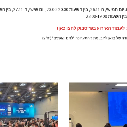
 לעמוד האירוע בפייסבוק לחצו כאן!
ה של בויאן לוזוב, מתוך התערוכה "לחם ושושנים" (יח"צ)