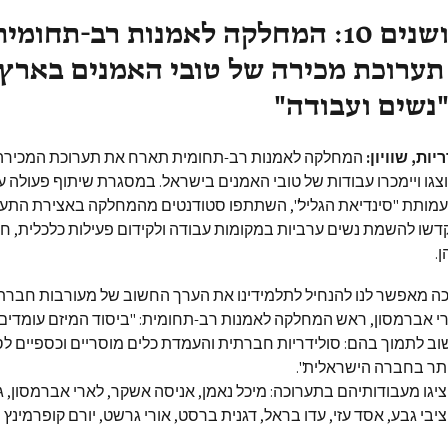
לחם ושושנים 10: המחלקה לאמנות רב-תחומי
ערוכת מכירה של טובי האמנים בארץ 
"נשים ועבודה"
יות, שוויון:
המחלקה לאמנות רב-תחומית תארח את תערוכת המכירה
יוצגו ויימכרו עבודות של טובי האמנים בישראל. במסגרת שיתוף פעולה ע
ועמותת "סינדיאת הגליל", השתתפו סטודנטים מהמחלקה באצירת התער
קדשו להשמת נשים ערביות במקומות עבודה ולקידום פעילות כלכלית, 
.
ה מאפשר לנו להנחיל לתלמידינו את הערך החשוב של מעורבות חברתי
י אברמסון, ראש המחלקה לאמנות רב-תחומית: "ביסוד המיזם עומדים
 לתמוך בהם: סולידריות חברתית והעמדת כלים מוסריים וכספיים לס
תר בחברה הישראלית".
יגו מעבודותיהם בתערוכה: מיכל נאמן, אניסה אשקר, לארי אברמסון, גיד
יבי גבע, אסד עזי, עדו בראל, דגנית ברסט, אורי גרשט, יורם קופרמינץ וז