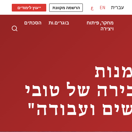
עברית
EN
ع
הרשמה מקוונת
ייעוץ לימודים
מחקר, פיתוח
בוגרים.ות
הסכתים
ויצירה
 לאמנות
רה של טובי
ים ועבודה"