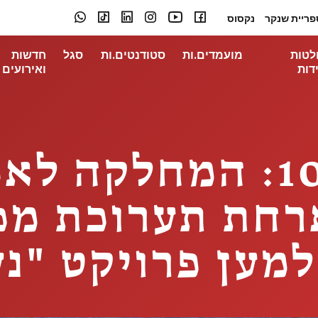
פריית שנקר
נקסוס
לטות
מועמדים.ות
סטודנטים.ות
סגל
חדשות
דות
ואירועים
לחם ושושנים 10: המחלקה
חת תערוכת מכי
מען פרויקט "נש