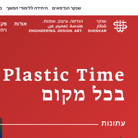
שנקר הנדסאים
היחידה ללימודי המשך
ס
אודות
פקו
ויחי
e
בכל מקום
עתונות