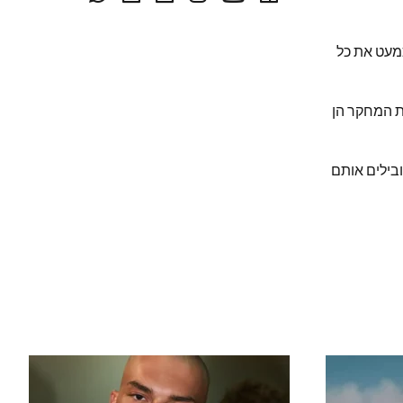
עט את כל
ת המחקר הן
בילים אותם