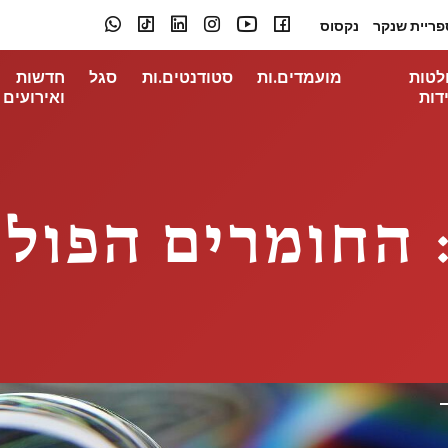
פריית שנקר
נקסוס
לטות
מועמדים.ות
סטודנטים.ות
סגל
חדשות
דות
ואירועים
Plastic Tim: החומרים