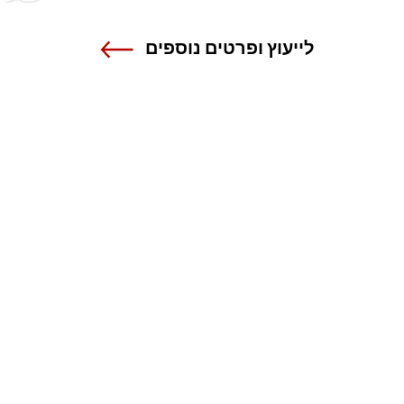
לייעוץ ופרטים נוספים
שנקר - הנדסה. עיצוב. אמנות.
אנה פרנק 12 , רמת גן
טל 03-6110000
מרכז מידע ורישום
1-800-55-1111