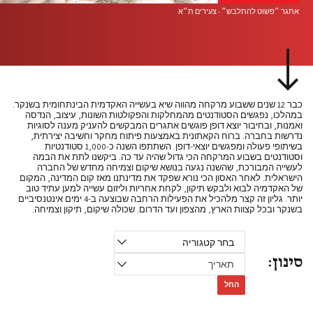
אתגר ״פשוט להתלבש״ - צעירים ת״א
כבר 12 שנים ששבוע מרקחה מהווה שיא בעשייה האקדמית הבינתחומית בשנקר.
במהלכו, נפגשים הסטודנטים מהמחלקות והפקולטות השונות, עיצוב, הנדסה
ואמנות, ובחיבור יוצא דופן פוגשים אתגרים המבקשים להעניק מענה לסוגיות
נדרשות בחברה. ברוח הקאתונית באמצעות פיתוח מחקר וחשיבה יצירתית,
בשיתופי פעולה ומפגשים יוצאי-דופן. השתתפו השנה כ-1,000 סטודנטיות
וסטודנטים בשבוע המרקחה הכי גדול שהיה עד כה. ביקשנו לתת את הבמה
לעשייה המבורכת, שהשנה נגעה בנושא שיקום וצמיחה מחדש של החברה
הישראלית. לאחר האסון הכי נורא שפקד את מדינתנו מאז קום המדינה, המקום
של האקדמיה לבוא ולבקש תיקון, לקחת אחריות וליזום עשייה למען עתיד טוב
יותר. גליון זה קצר מלהכיל את הפעילות הרחבה שבוצעה ב-4 ימים אינטנסיביים
בשנקר ובכל קצוות הארץ, מהצפון ועד הדרום. שכולה שיקום, תיקון וצמיחה.
סינון:
החל