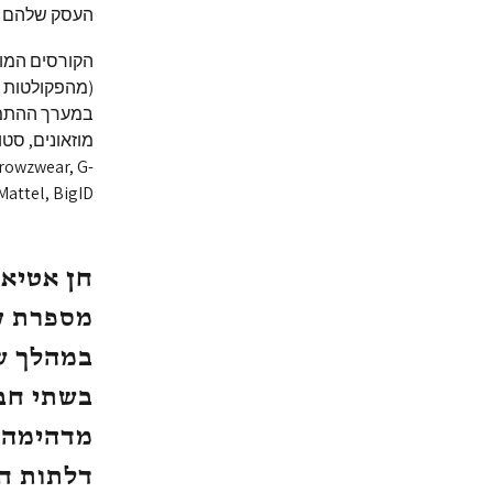
העסק שלהם ל
Browzwear, G-
 Mattel, BigID
חן אטיאס
מספרת ע
במהלך ש
בשתי חבר
מדהימה!
דלתות חד