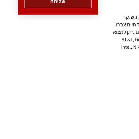
שליחה
(בוגרי שנה ב') מכל 12 המחלקות בשנקר
 של קורסי בחירה. עד היום עברו
ניהם ניתן למצוא
AT&T, General-M,
Intel, N