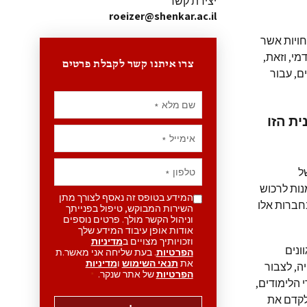
יצירת קשר
roeizer@shenkar.ac.il
מחויות אשר
י, וזאת,
צרו איתנו קשר לקבלת פרטים
אפים, עבור
שם מלא
*
ת הזו
אימייל
*
ל
טלפון
*
נות לרכוש
המידע בטופס זה נאסף לצורך מתן
חברות אלו
השירות המבוקש, טיפול בפנייתך
וניהול הקשר מולך. פרטים נוספים
אודות אופן עיבוד המידע שלך
וזכויותיך מצויים ב
מדיניות
ונים
הפרטיות
. בעת שליחה אני מאשר.ת
את
תנאי השימוש
ו
מדיניות
ם בתעשייה, לצבור
הפרטיות
של אתר שנקר.
*
הלימודים,
לקדם את