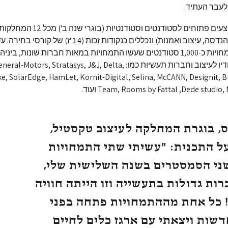
עבר העתיד.
הקורסים המוצעים פתוחים לסטודנטים וסטודנטיות 
(מהפקולטות הנדסה, עיצוב ואמנות) ונכללים כנקודות זכות (4 נ"ז)
במערך ההתמחויות כ-1,000 סטודנטים שעשו התמחויות במאות חברות שונות, בי
מוזאונים, סטודיו לעיצוב וחברות תעשיות כמו: otors, Stratasys, J&J, Delta
ike, SolarEdge, HamLet, Kornit-Digital, Selina, McCANN, Designit, 
Team, Rooms by Fattal ,Dede studio, ועוד.
, בוגרת המחלקה לעיצוב טקסטיל,
ל התכנית: "עשיתי שתי התמחויות
ני הסמסטרים בשנה השלישית שלי,
ות גדולות בתעשייה וזו הייתה חוויה
 כל אחת מההתמחויות פתחה בפני
שות ויצאתי עם ארגז כלים לחיים