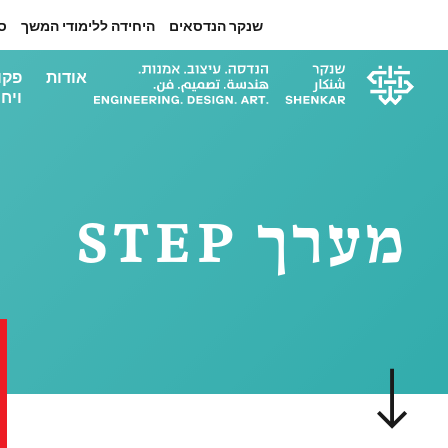
שנקר הנדסאים
היחידה ללימודי המשך
ס
אודות
פקו
ויחי
מערך STEP