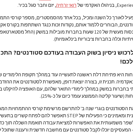
הולו האקדמי של
רואי
זרחיה
, יזם וחבר סגל בכיר.
ערך STEP פעיל לאורך כל השנה ומכיל, בכל אחד מהסמסטרים, מספר קורסי הת
דנטים, הבוחרים ללמוד אותם, נקודות זכות כנגד השתתפות בקורס אקדמ
בד בבד להתנסות מעשית של 120 שעות בחברות מובילות במשק (החל מסטארט
יות וכלה בחברות ציבוריות בינלאומיות).
כוש ניסיון בשוק העבודה בעודכם סטודנטים? התכני
לכם!
ת היא פתיחת דלת ראשונה לתעשייה עוד במהלך תקופת הלימודים ש
קדמיה. תכנית זו, בצורה יוצאת דופן, מאפשרת לסטודנטים את ההזדמ
תי בחברות במשק במהלך לימודי התואר שלהם, עם האופציה להיקלט ב
 (שיעור קליטה הממוצע עומד כיום על כ-25%).
את הסטודנטים בוגרי שנה ב' להתרשם מרשימת קורסי ההתמחויות המגו
הקיימים בתכנית ומאמינים כי הפעילות של STEP תאפשר להם לפתח קשרי
ולשפר משמעותית את האפשרות למציאת עבודה תואמת השכלה תוך כדי 
 המעסיקים יוכלו לקבל סטודנטים עם מחשבה חדשנית ורעננה שתוכל 