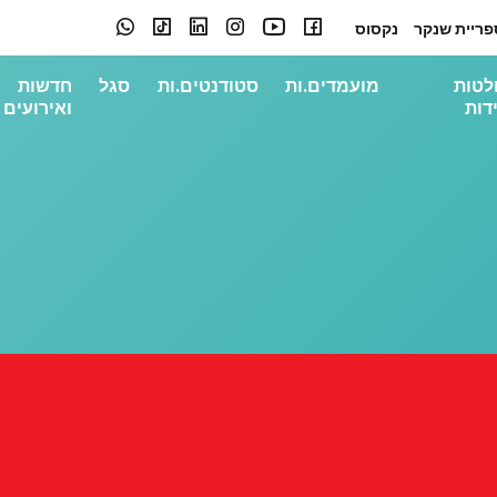
פריית שנקר
נקסוס
לטות
מועמדים.ות
סטודנטים.ות
סגל
חדשות
דות
ואירועים