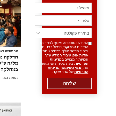
אימייל
*
טלפון
*
המידע בטופס זה נאסף לצורך מתן
השירות המבוקש, טיפול בפנייתך
וניהול הקשר מולך. פרטים נוספים
מהנעשה בש
אודות אופן עיבוד המידע שלך
הדלקת נר
וזכויותיך מצויים ב
מדיניות
מלגה ע"ש 
הפרטיות
. בעת שליחה אני מאשר.ת
את
תנאי השימוש
ו
מדיניות
במחלקה ל
הפרטיות
של אתר שנקר.
16.12.2025
שליחה