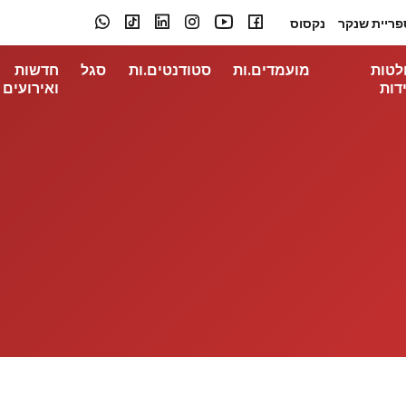
פריית שנקר
נקסוס
לטות
מועמדים.ות
סטודנטים.ות
סגל
חדשות
דות
ואירועים