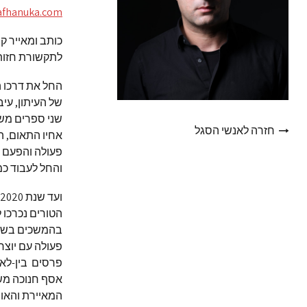
afhanuka.com/
כותב ומאייר ק
לתקשורת חזות
החל את דרכו 
של העיתון, עי
שני ספרים מש
חזרה לאנשי הסגל
והחל לעבוד כמא
הטורים נכרכו
בהמשכים בשם 
פעולה עם יוצרי
פרסים בין-לאו
אסף חנוכה מש
המאיירת והאוצ