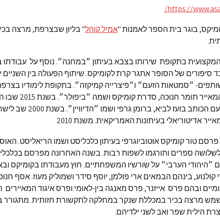
https://www.as
ומיקס, בוגר בית הספר לאמנות "
אמיל קוהל
" בליון שבצרפת, מרצה בכ
ית.
המקצועית בתקופת שירותו בצבא בעיתון ״במחנה״. נוסף על עבודתו 
בד סיפורים של הסופר אתגר קרת לקומיקס. שיתוף הפעולה בין השניים י
ותפים- ״סמטאות הזעם״ ו״פיצרייה קמיקזה״. בתקופת לימודיו בצרפ
אחיו התאום, המאייר תומר חנו
פעולה והפעם עם הכותב בועז לביא, ברומן
ייר אדיטוריאלי בעיתונות האמריקאית. משנת 2010
ועד שנת 2020 פרסם טור קומיקס אוטוביוגרפי בעיתון כלכליסט ושמו הריאליסט. האו
 לשלושה ספרים ותורגמו לשפות רבות. בשנה האחרונה מפרסם בכלכלי
״היהודי הערבי״ על שורשיו המשפחתיים. חוץ מעבודתו בקומיקס ובא
 קולנוע, בינהם הבמאים ארי פולמן, יוסף סידר ושמוליק מעוז. אסף חנו
מיים ובהם פרס אייזנר, פרס מאנגה בין-לאומי ופרס איגוד המאיירים ה
מש מרצה בכיר במכללת שנקר במחלקה לתקשורת חזותית. מתגורר ב
רת הילית שפר ואב לשני ילדיהם.