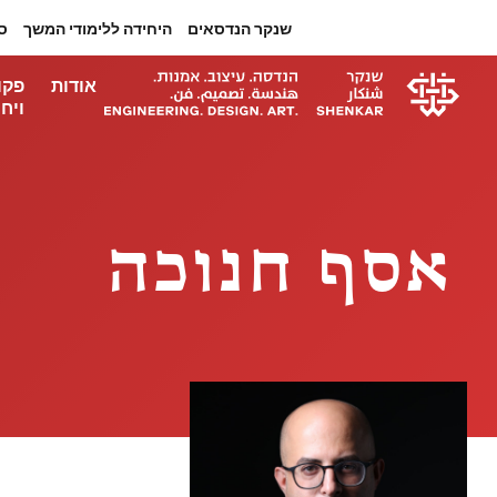
שנקר הנדסאים
היחידה ללימודי המשך
ס
אודות
פקו
ויחי
אסף חנוכה