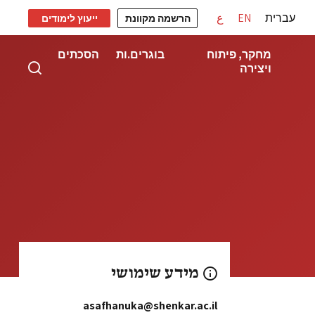
עברית
EN
ع
הרשמה מקוונת
ייעוץ לימודים
מחקר, פיתוח
בוגרים.ות
הסכתים
ויצירה
מידע שימושי
asafhanuka@shenkar.ac.il