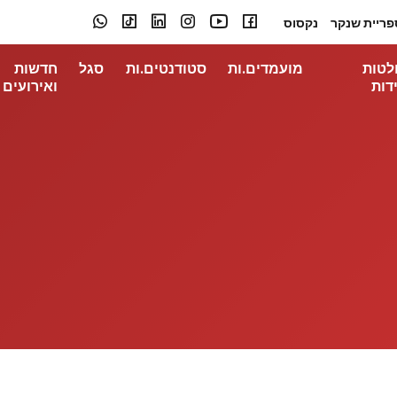
פריית שנקר
נקסוס
לטות
מועמדים.ות
סטודנטים.ות
סגל
חדשות
דות
ואירועים