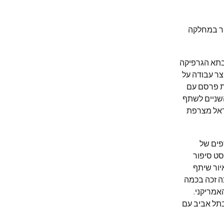
יר במחלקה
בתא הגרפיקה
צר עבודה על
ת פרסם עם
כה, סדרת קומיקס ושמה ״ביפולר״. בשנת 2015 שבו השניים לשתף
 גרפי ושמו ״הדיוויין״. בשנת 2000 שב לישראל מצרפת
ספים של
סט סיפור
יור שיתף
כה זכה בכמה
אמריקני.
תל אביב עם