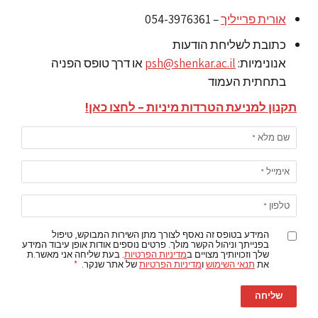
אורית פרייליך
– 054-3976361
כתובת לשליחת הודעות
אנונימיות:
psh@shenkar.ac.il
או דרך טופס הפניה
בתחתית העמוד
תקנון למניעת הטרדות מיניות – לחצו כאן!
שם מלא
*
אימייל
*
טלפון
*
המידע בטופס זה נאסף לצורך מתן השירות המבוקש, טיפול
בפנייתך וניהול הקשר מולך. פרטים נוספים אודות אופן עיבוד המידע
שלך וזכויותיך מצויים ב
מדיניות הפרטיות
. בעת שליחה אני מאשר.ת
את
תנאי השימוש
ו
מדיניות הפרטיות
של אתר שנקר.
*
שליחה