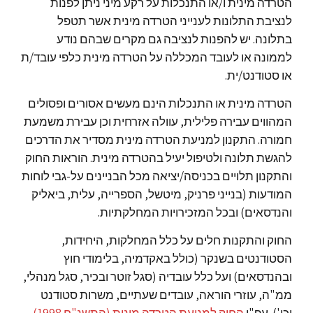
הטרדה מינית ו/או התנכלות על רקע מיני ניתן לפנות
לנציבת התלונות לענייני הטרדה מינית אשר תטפל
בתלונה. יש להפנות לנציבה גם מקרים שבהם נודע
לממונה או לעובד המכללה על הטרדה מינית כלפי עובד/ת
או סטודנט/ית.
הטרדה מינית או התנכלות הינם מעשים אסורים ופסולים
המהווים עבירה פלילית, עוולה אזרחית וכן עבירת משמעת
חמורה. התקנון למניעת הטרדה מינית מסדיר את הדרכים
להגשת תלונה ולטיפול יעיל בהטרדה מינית. הוראות החוק
והתקנון תלויים בכניסה/יציאה מכל הבניינים על-גבי לוחות
המודעות (בנייני פרניק, מיטשל, הספרייה, עלית, ביאליק
והנדסאים) ובכל המזכירויות המחלקתיות.
החוק והתקנות חלים על כלל המחלקות, היחידות,
הסטודנטים בשנקר (כולל באקדמיה, בלימודי חוץ
ובהנדסאים) ועל כלל עובדיה (סגל זוטר ובכיר, סגל מנהלי,
ממ"ה, עוזרי הוראה, עובדים שעתיים, משרות סטודנט
וכו'). עפ"י
החוק למניעת הטרדה מינית (התשנ"ח 1998)
,