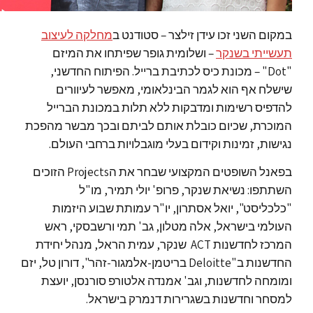
במקום השני זכו עידן זילצר – סטודנט ב
מחלקה לעיצוב
תעשייתי בשנקר
– ושלומית גופר שפיתחו את המיזם
"Dot" – מכונת כיס לכתיבת ברייל. הפיתוח החדשני,
שישלח אף הוא לגמר הבינלאומי, מאפשר לעיוורים
להדפיס רשימות ומדבקות ללא תלות במכונת הברייל
המוכרת, שכיום כובלת אותם לביתם ובכך מבשר מהפכת
נגישות, זמינות וקידום בעלי מוגבלויות ברחבי העולם.
בפאנל השופטים המקצועי שבחר את הProjects הזוכים
השתתפו: נשיאת שנקר, פרופ' יולי תמיר, מו"ל
"כלכליסט", יואל אסתרון, יו"ר עמותת שבוע היזמות
העולמי בישראל, אלה מטלון, גב' תמי ורשבסקי, ראש
המרכז לחדשנות ACT שנקר, עמית הראל, מנהל יחידת
החדשנות ב"Deloitte בריטמן-אלמגור-זהר", דורון טל, יזם
ומומחה לחדשנות, וגב' אמנדה אלטורפ סורנסן, יועצת
למסחר וחדשנות בשגרירות דנמרק בישראל.