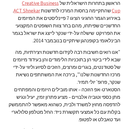
הראשון בתחרות הישראלית של
Creative Business
Cup
שהתקיימה בחסות המרכז לחדשנות
ACT Shnekar
.
באירוע הגמר החגיגי הציגו 7 פיינליסטים את המיזמים
החדשניים שפיתחו, מהם בחר צוות השופטים המקצועי
את הפרויקט שישלח על-ידי שנקר לייצג את ישראל בגמר
הבינלאומי בקופנהגן שיתקיים בנובמבר 2014.
"אנו רואים חשיבות רבה לקידום חדשנות ויצירתיות, מה
שבא לידי ביטוי הן בתוכניות הלימודים והן בעידוד מיזמים
של סטודנטים, בוגרים ומרצים, הזוכים לסיוע וליווי על-ידי
מרכז החדשנות שלנו"', בירכה את המשתתפים נשיאת
שנקר, פרופ' יולי תמיר.
הסטארט-אפ הזוכה – אותו מובילים היזמים והמפתחים
מתן כספי וטוביה אלבויים – מציע פתרון זמין, יעיל ונגיש
להדפסה מחוץ למשרד ולבית, כשהוא מאפשר להתממשק
בקלות עם כל אמצעי תקשורת נייד: החל מטלפון סלולארי
ועד טאבלט או לפטופ.