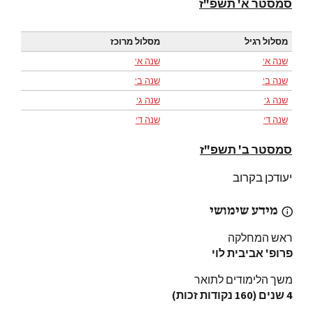
סמסטר א' תשפ"ז
מסלול רגיל
מסלול מרוכז
שנה א'
שנה א'
שנה
ב
'
שנה ב'
שנה ג'
שנה ג'
שנה ד'
שנה ד'
סמסטר ב'
תשפ"ז
יעודכן בקרוב
מידע שימושי
ראש המחלקה
פרופ' אביבית לוי
משך הלימודים לתואר
4 שנים (160 נקודות זכות)