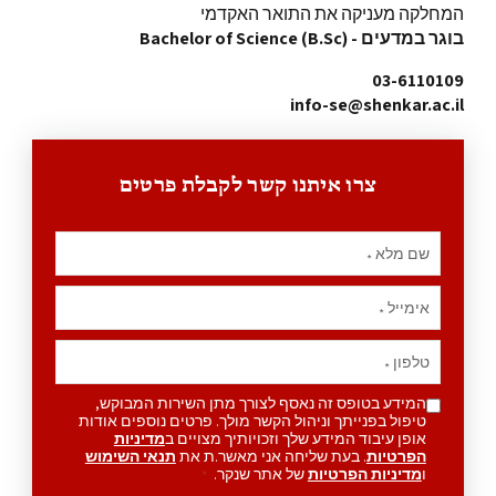
המחלקה מעניקה את התואר האקדמי
בוגר במדעים - Bachelor of Science (B.Sc)
03-6110109
info-se@shenkar.ac.il
צרו איתנו קשר לקבלת פרטים
שם מלא
*
אימייל
*
טלפון
*
המידע בטופס זה נאסף לצורך מתן השירות המבוקש,
טיפול בפנייתך וניהול הקשר מולך. פרטים נוספים אודות
אופן עיבוד המידע שלך וזכויותיך מצויים ב
מדיניות
הפרטיות
. בעת שליחה אני מאשר.ת את
תנאי השימוש
ו
מדיניות הפרטיות
של אתר שנקר.
*