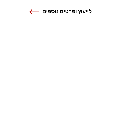
לייעוץ ופרטים נוספים
שנקר - הנדסה. עיצוב. אמנות.
אנה פרנק 12 , רמת גן
טל 03-6110000
מרכז מידע ורישום
1-800-55-1111