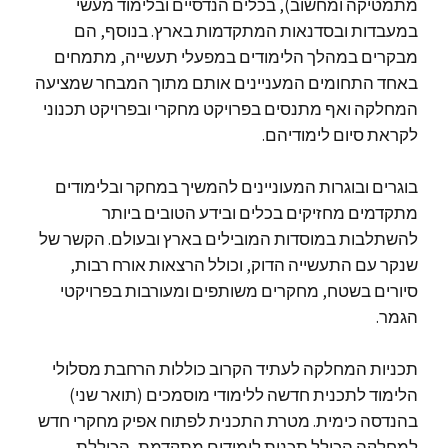
מתמטיקה ומחשוב), בכלים הנדסיים ובלימוד מעשי
במעבדות ובסדנאות המתקדמות בארץ. בנוסף, הם
מבקרים במהלך הלימודים במפעלי תעשייה, מתמחים
באחד התחומים המעניינים אותם מתוך המבחר שמציעה
המחלקה ואף מתנסים בפרויקט מחקרי ובפרויקט תכנוני
לקראת סיום לימודיהם.
בוגרים ובוגרות המעוניינים להמשיך במחקר ובלימודים
מתקדמים מחזיקים בכלים ובידע הטובים ביותר
להשתלבות במוסדות המובילים בארץ ובעולם. הקשר של
שנקר עם התעשייה הדוק, וכולל הרצאות אורח רבות,
סיורים בשטח, מחקרים משותפים ומעורבות בפרויקטי
הגמר.
תכניות המחלקה לעתיד הקרוב כוללות הרחבת מסלולי
הלימוד לתכנית חדשה ללימודי מוסמכים (תואר שני)
בהנדסה כימית. מטרת התכנית לפתוח אפיק מחקרי חדש
למחלקה הכולל תכנית לימודים מתקדמת, הכוללת