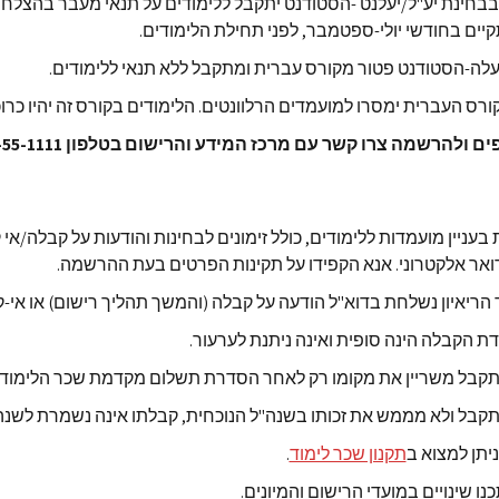
יון 90-119 בבחינת יע"ל/יעלנט -הסטודנט יתקבל ללימודים על תנאי מעבר בהצל
יים בחודשי יולי-ספטמבר, לפני תחילת הלימודים.
ורס העברית ימסרו למועמדים הרלוונטים. הלימודים בקורס זה יהיו כרו
 ולהרשמה צרו קשר עם מרכז המידע והרישום בטלפון 1-800-55-1111
בעניין מועמדות ללימודים, כולל זימונים לבחינות והודעות על קבלה/אי 
אר אלקטרוני. אנא הקפידו על תקינות הפרטים בעת ההרשמה.
הריאיון נשלחת בדוא"ל הודעה על קבלה (והמשך תהליך רישום) או אי-
ת הקבלה הינה סופית ואינה ניתנת לערעור.
קבל משריין את מקומו רק לאחר הסדרת תשלום מקדמת שכר הלימוד.
בל ולא מממש את זכותו בשנה"ל הנוכחית, קבלתו אינה נשמרת לשנה
ניתן למצוא ב
תקנון שכר לימוד
.
כנו שינויים במועדי הרישום והמיונים.