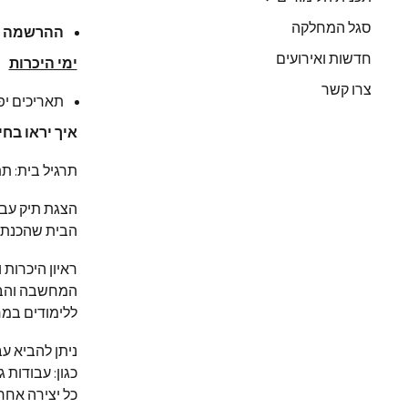
סגל המחלקה
​ההרשמה לשנת ה
חדשות ואירועים
ימי היכרות
צרו קשר
תאריכים י
איך יראו בחי
תרגיל בית: ת
הצגת תיק עבו
הבית שהכנתם
ראיון היכרות
המחשבה והביט
ללימודים במ
ניתן להביא ע
כגון: עבודות 
כל יצירה אחר