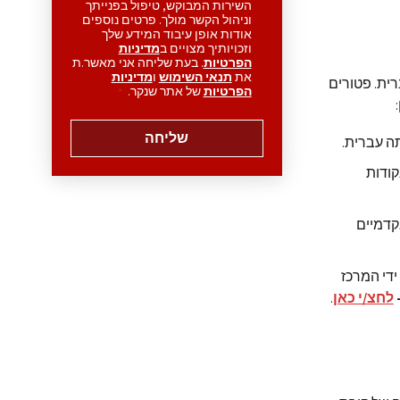
השירות המבוקש, טיפול בפנייתך
וניהול הקשר מולך. פרטים נוספים
אודות אופן עיבוד המידע שלך
וזכויותיך מצויים ב
מדיניות
הפרטיות
. בעת שליחה אני מאשר.ת
את
תנאי השימוש
ו
מדיניות
ית. פטורים
הפרטיות
של אתר שנקר.
*
שליחה
ה עברית.
ו בבחינה הפסיכומטרית בשפה העברית והשיגו ציון כללי של 450 נקודות
קדמיים
ידי המרכז
לחצ/י כאן
.