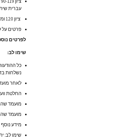
צ
עברית שיתק
ציון 120 ומעלה-הסטודנט פטור מקורס עברית ומתקבל ללא תנאי ללימודים.
פרטים על ק
לפרטים נוספים
שימו לב
:
כל ההודעות 
נשלחות בדו
לאחר מועד 
החלטת וועד
מועמד שהת
מועמד שהתק
מידע נוסף 
שימו לב: ית