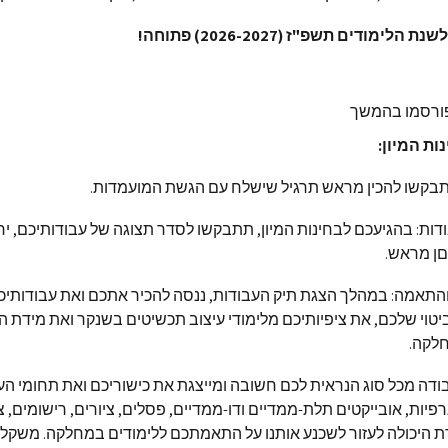
לימודים תשפ"ז (2026-2027) פתוחה!
פורסמו בהמשך
נות המיון:
תבקשו להכין מראש תרגיל שישלח עם הגשת המועמדות.
דות: בהגיעכם לבחינות המיון, תתבקשו לסדר תצוגה של עבודותיכם, יח
ן מראש.
 והתאמה: במהלך הצגת תיק העבודות, ננסה להכיר אתכם ואת עבודותיכ
וי שלכם, את ציפיותיכם מלימודי עיצוב תכשיטים בשנקר ואת מידת
חלקה.
בודה מכל סוג הנראית לכם חשובה ומייצגת את כישוריכם ואת תחומי הענ
גרפיות, אובייקטים תלת-ממדיים ודו-ממדיים, פסלים, ציורים, רישומים, צ
ת היכולה לעזור לשכנע אותנו על התאמתכם ללימודים במחלקה. משקל ר