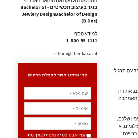
המחלקה מעניקה את התואר האקדמי
בוגר בעיצוב תכשיטים - Bachelor of
Jewlery DesignBachelor of Design
(B.Des)
למידע נוסף
1-800-55-1111
rishum@shenkar.ac.il
ד עם תרגיל
צרו איתנו קשר לקבלת פרטים
ם, את דרך
שם מלא
*
 התאמתכם
אימייל
*
יין שלכם,
טלפון
*
ילומים, או
ב יינתן
המידע בטופס זה נאסף לצורך מתן