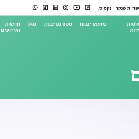
פריית שנקר
נקסוס
לטות
מועמדים.ות
סטודנטים.ות
סגל
חדשות
דות
ואירועים