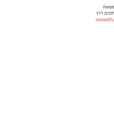
מצעות
בלת תכנים, דרך
.
moked@she