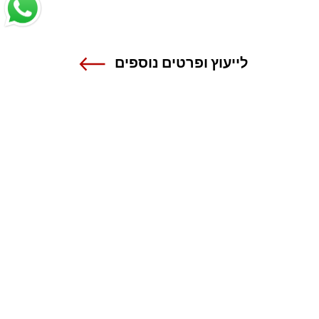
לייעוץ ופרטים נוספים
שנקר - הנדסה. עיצוב. אמנות.
אנה פרנק 12 , רמת גן
טל 03-6110000
מרכז מידע ורישום
1-800-55-1111