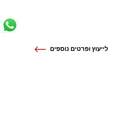
לייעוץ ופרטים נוספים
שנקר - הנדסה. עיצוב. אמנות.
אנה פרנק 12 , רמת גן
טל 03-6110000
מרכז מידע ורישום