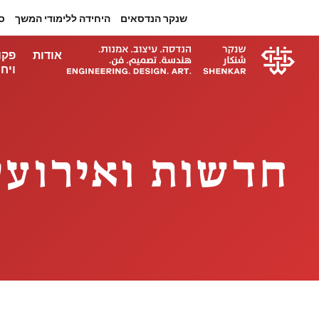
שנקר הנדסאים
היחידה ללימודי המשך
ס
אודות
פקו
ויחי
חדשות ואירועי