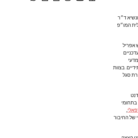
, מייסד ונשיא ד״ר
לית המו״פ
 אפריל
דכניים
מדעי
דיים. בצוות
רת סגל
דנט
 בתחומי
פאלי
,
 של החיבור
ני הצצה