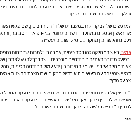
של המחלקה לעיצוב טקסטיל, שיחד עם המחלקה להנדסה כימית (כימי
המחלקות הראשונות שנוסדו בשנקר.
רגשים של הביקור קרו במעבדתו של ד״ר ניר דבוטון, שם פגשו האור
אר ראשון ועוסקים במחקר חדשני בתחומי הביו-רפואה והסביבה, והתפ
ויקטים והקשר בין מחקר בסיסי ליישום בתעשייה.
אמיר
, ראש המחלקה להנדסה כימית, אמרה כי
“למרות שהתחום נתפס 
בפועל מדובר באתגרים הנדסיים מורכבים – שהדרך להגיע לפתרון של
עות מחקר אקדמי יישומי. החיבור בין ידע עמוק בהנדסה הכימית, תהלי
מי יישומי יחד עם תעשייה הוא בדיוק המקום שבו נוצרת חדשנות אמי
צר על מדף”.
“ובדיוק על בסיס החשיבה הזו נפתח בשנה שעברה במחלקה מסלול מצ
אפשר שילוב בין מחקר אקדמי ליישום תעשייתי. המחלקה רואה בביקו
לה בין ד״ר פישר לשנקר למחקר וחדשנות משותפת”.
וסף