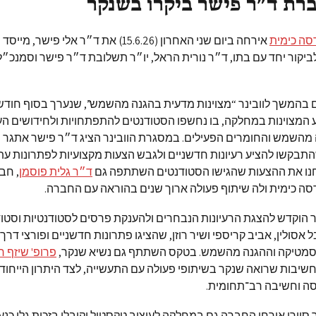
ברת ד״ר פישר ביקרו בשנקר
ה כימית
אירחה ביום שני האחרון (15.6.26) את ד״ר אלי פישר
ביקור יחד עם בתו, ד״ר נורית הראל, יו״ר תשלובת ד״ר פישר וסמנכ״
 בהמשך לוובינר “מצוינות מדעית בהגנה מהשמש”, שנערך בסוף חודש
המצוינות במחלקה, בו נחשפו הסטודנטים להתפתחויות ולחידושים הע
מהשמש והחומרים הפעילים. במסגרת הוובינר הציג ד״ר פישר אתגר 
תבקשו להציע רעיונות חדשניים ולגבש הצעות מקצועיות לפתרונות עתי
ו את ההצעות שהגישו הסטודנטים השתתפה גם
ד״ר גלית פוסמן
, חב
ה כימית ולה שיתוף פעולה ארוך שנים בהוראה עם החברה.
הוקדש להצגת הרעיונות הנבחרים ולהענקת פרסים לסטודנטיות וסטו
ל אסולין, אביב קריספי ושיר רוזן, שהציגו פתרונות חדשניים ופורצי דרך
סמטיקה וההגנה מהשמש. בטקס השתתף גם נשיא שנקר,
פרופ' שיזף ר
יבות שרואה שנקר בשיתופי פעולה עם התעשייה, לצד היתרון הייחודי
דסה וחשיבה רב־תחומית.
סיירו אורחי החברה גם במחלקה לעיצוב טקסטיל וקיבלו בזכות גלי כנע