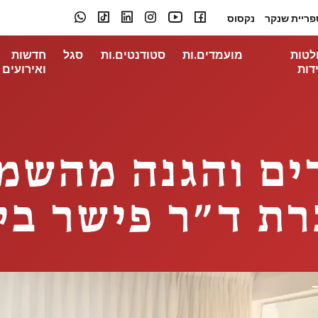
פריית שנקר
נקסוס
לטות
מועמדים.ות
סטודנטים.ות
סגל
חדשות
דות
ואירועים
ם והגנה מהשמש
רת ד״ר פישר בי