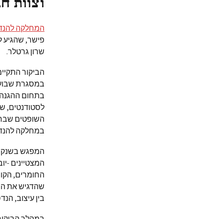
וצוות ח
המחלקה להנדס
פישר, שהגיע ל
שרון גרטלר.
הביקור התקיים
במסגרת שבוע 
בתחום ההגנה 
לסטודנטים, שה
השופטים שבחנ
במחלקה להנדס
המפגש בשנקר 
המצטיינים -יוב
החומרים, הקו
שהדגיש את החש
בין עיצוב, הנ
במהלך הביקור 