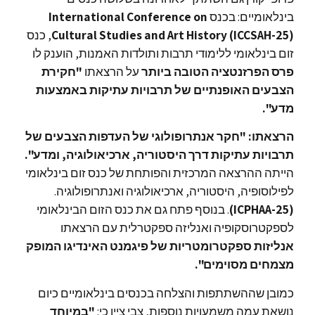
בינלאומיים: בכנס
International Conference on
Cultural Studies and Art History (ICCSAH-25)
, כנס
זום בינלאומי ללימודי תרבות ותולדות האמנות, הוענק לו
פרס הפרזנטציה הטובה ביותר
על הרצאתו
"חקירת
הצבעים האופנתיים של תרבויות עתיקות באמצעות
מדע".
הרצאתו: "חקר אנתרופולוגי של העדפות הצבעים של
תרבויות עתיקות דרך היסטוריה, ארכיאולוגיה, ומדע".
הייתה ההרצאה המרכזית והפותחת של כנס זום בינלאומי
לפילוסופיה, היסטוריה, ארכיאולוגיה ואנתרופולוגיה.
(ICPHAA-25)
. בנוסף פתח גם את כנס הזום הבינלאומי
לספקטרוסקופיה ואנליזה ספקטרלית עם הרצאתו
אנליזות ספקטרומטריות של פיגמנט האינדיגו המופק
מצמחים מסוימים".
כמובן שההשתתפות והצלחה בכנסים בינלאומיים כיום
נושאת עמה משמעויות נוספות, צבי ציין כי:
"במיוחד