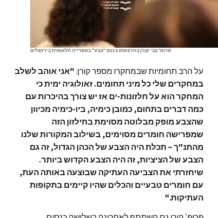
פרופ' צבי קורן בהרצאתו בכנס "צבע" בספרייה הלאומית בירושלים
על הרב תחומיות שבמחקרו מספר קורן:
"אני אוהב לשלב
במחקרים שלי כל מיני תחומים. זאולוגיה ימית כי
המחקר הוא על חלזונות-ים אז יש צורך בהיכרות עם
כמה דברים בתחום, כמובן כימיה, ביו-כימיה מכיוון
שהצבע מופק מבלוטה מסוימת בחילזון הזה
שמפרישה חומרים מסוימים, בשילוב המקורות שלנו
מהתנ"ך – תכלת היה הצבע של הכהן הגדול, זה גם
הצבע של הציציות, זה היה הצבע הקדוש ביותר.
שיחזרתי את הצביעה העתיקה שבוצעה באותה העת,
עם חומרים טבעיים והכלים שהיו קיימים בתקופות
העתיקות."
פרופ' קורן גם השתתף לאחרונה בשלושה כנסים