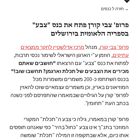
→ חזרה ל כנסים
פרופ' צבי קורן פתח את כנס "צבע"
בספריה הלאומית בירושלים
פרופ' צבי קורן
, מנהל
מרכז אדלשטיין לחקר ממצאים
עתיקים
, הוזמן ע"י הארגון הישראלי לשימור נכסי תרבות,
לפתוח את כנס "צבע" עם הרצאתו
"חושבים שאתם
מכירים את הצבעים של תכלת וארגמן? תחשבו שוב!"
בכנס השתתפו כ-200 משמרים ומשמרות מכל
המוזיאונים בארץ, וכן משמרים עצמאיים שזכו להאזין
לפרופ' קורן על הגילויים שבמאמרו שהתפרסם לפני כשנה
בכתב העת "תחומין".
פרופ' קורן במאמרו, גילה כי צבע ה"תכלת" המקורי
המוזכר בתנ"ך אינו צבע "כחול בהיר" כפי שאנחנו תופסים
אותו כיום, אלא שבתקופה זו המילה "תכלת" שומשה