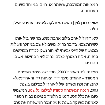
המציאות המורכבת, שאותה אנו חיים, במיוחד בשנים
האחרונות.
אוצר: רונן לוין | ראש המחלקה לעיצוב אופנה: אילן
בז'ה
ליאור זיו ז"ל אהב צילום אהבת נפש, מה שהוביל אותו
לשירות צבאי בדובר צה"ל, משם לא שב. במהלך פעילות
מבצעית של חיילי גבעתי לאיתור נשק ולכידת מבוקשים
ברפיח, אליה הצטרף כצלם, נהרג ליאור בחילופי אש בין
הצדדים.
מאז נפילתו באפריל 2003, מקדישה עצמה משפחתו
המסורה – ההורים מימי ודוד, האחות גילי והאח דניאל –
להנצחת זכרו וכשרונו של ליאור ז״ל בצילום. בשנת
2003
חנכה המשפחה סטודיו לצילום על שמו
, המשמש
כיום את כלל הסטודנטים הלומדים צילום בבית הספר
לאמנות בשנקר. בשנת 2010 חנכה המשפחה את פרס