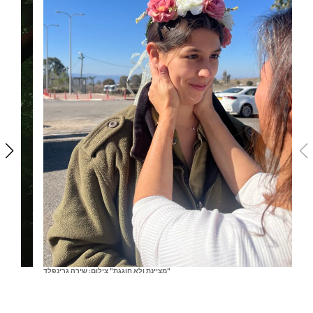
"מציינת ולא חוגגת" צילום: שירה גרינפלד