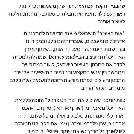
שהבניין יתקשר עם העיר, תוך שהן משמשות כחלונות
ראווה לפעילות היצירתית הבלתי פוסקת בקומות המחלקה
לעיצוב אופנה.
"אות העיצוב" הישראלי מוענק מדי שנה למתכננים,
אדריכלים ומעצבים, שעבודותיהם בלטו במקוריות
ובחדשנות. העמותה המעניקה אותו, בשיתוף מגזין
האדריכלות והעיצוב הבילאומי Domus, שמה לה למטרה
לקדם את התכנון והעיצוב בישראל, ליצור במה לשיח
מתמשך בין אנשי המקצוע והגורמים המשפיעים על שדה
התכנון והעיצוב ולפתח מודעות רחבה לנושאים אלה בקרב
מומחים והקהל הרחב.
צוות התכנון שהוביל את "פרויקט פרניק" הזוכה כלל את
האדריכלים אמיר מן (שותף אחראי), סיוון רביד-הכט
(אדריכלית עמיתה), סלביק צ'וקלר, מיכל שלום, הדיה
אהרונוב, ערן זילברמן ומרטין נימן. את הפרויקט המורכב
ליוו לאורך כל הדרך נשיאת שנקר, פרופ' יולי תמיר,