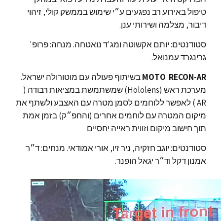
טיפול באירוע רב נפגעים ע״י שימוש בממשק קולי, זיהוי
דיבור, מצלמה ושירותי ענן.
סטודנטים: יותם אקשוטה ומג'ד נואטחה. מנחה: פרופ'
גרינגרד עמנואל.
MOTO RECON-AR
בשיתוף פעולה עם מוטורולה ישראל.
מערכת ראש (Hololens) שמשתמשת במציאות רבודה (
AR ) לאפשר ללוחמים לסמן מטרה עם האצבע ולשתף את
מיקום המטרה עם לוחמים אחרים (והחפ״ק) בזמן אמת
תוך חישוב מיקום וזווית ראייה יחסיים
סטודנטים: יוגב חזקיה, ניר זיו, אורי אמודאי. מנחים: ד״ר
אמנון דקל וד״ר יגאל הופנר.