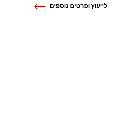
לייעוץ ופרטים נוספים
שנקר - הנדסה. עיצוב. אמנות.
אנה פרנק 12 , רמת גן
טל 03-6110000
מרכז מידע ורישום
1-800-55-1111
עיצוב אתר wuwa
2020 כל הזכויות שמורות לשנקר