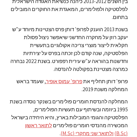
בין השנים 2013-2012 כיהנה כנשיאת האגודה הישראלית
לפלסטיקה ולפולימרים, המאגדת את החוקרים המובילים
בתחום.
בשנת 2013 הוענק לפרופ' דותן פרס הצטיינות מיוחד ע"ש
יעקב רוזן על מחקרה החדשני שיאפשר ניצול פסולת
חקלאית לייצור מוצרי צריכה אקולוגיים בתעשיית
הפלסטיקה, שנה קודם לכן זכתה בפרס על יצירתיות
וחדשנות בהוראה ע"ש עירית רפפורט. בשנת 2022 נבחרה
כמרצה מצטיינת בפקולטה להנדסה.
פרופ' דותן תחליף את
פרופ' עמוס אופיר
, שעמד בראש
המחלקה משנת 2019.
המחלקה להנדסת חומרים פולימרים בשנקר נוסדה בשנת
1995 ביוזמה ובשיתוף עם תעשיות הפולימרים,
הפלסטיקה והגומי המובילות בארץ, והיא היחידה בישראל
המכשירה מהנדסי חומרים פולימרים
לתואר ראשון
(B.Sc)
ולתואר שני מחקרי (M.Sc)
.