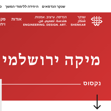
שנקר הנדסאים
היחידה ללימודי המשך
ס
אודות
פקו
ויחי
מיקה ירושלמי |
נקסוס