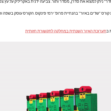
ר" ניתן למצוא את סדרן, מסדר ותור. צביעה ידנית באקריליק על עץ צ
קורס "שדים באיור" בהנחיית פרופ' ירמי פינקוס. הקורס עוסק בשפה ו
 ב
תערוכת האיור השנתית במחלקה לתקשורת חזותית