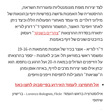
לצד יצירות מופת מונומנטליות ומעוררות השראה,
ההיסטוריה של האמנות גדושה בפרשיות זיוף ובהונאות של
מיליוני דולרים. מי עומד מאחורי הפעולות הללו וכיצד ניתן
לאתר זיופים? האוצר, המשמר והחוקר ד"ר דורון לוריא
יתארח בסדרת ההרצאות "
צהריים בשנקר
" ויעסוק
בהיבטים שונים של זיוף באמנות.
ד"ר לוריא – אוצר בכיר של אמנות מהמאות ה-19-16
ומשמר ראשי במוזיאון תל-אביב לאמנות – יספר בהרצאתו
על הזייפנים הגדולים במאה ה-20 ועל הרגע בו נתפסו. הוא
יבחן אילו סוגי יצירות מרבים לזייף, באיזה אופן ומהן
ה"שגיאות" המובילות לתפיסת זייפנים וזיופים.
אל תחמיצו: לעמוד האירוע בפייסבוק לחצו כאן!
אילוסטרציה בראש העמוד: Lorenzo Bolognini, Flickr – ברישיון
שיתופי