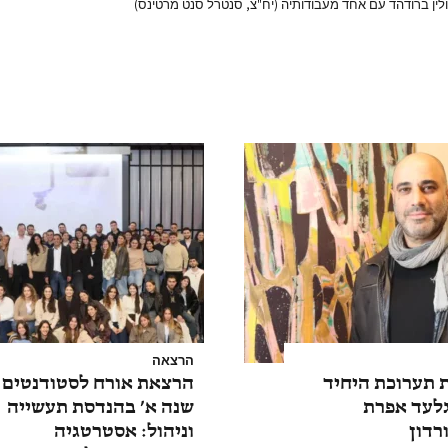
ין ברודהד עם אחד מעבודותיה (יח"צ, סנטרל סנט מרטינס)
הרצאה
 תערוכת היחיד
הרצאת אורח לסטודנטים
גלעד אפרת
שנה א’ בהנדסת תעשייה
רדון
וניהול: אסטרטגיה