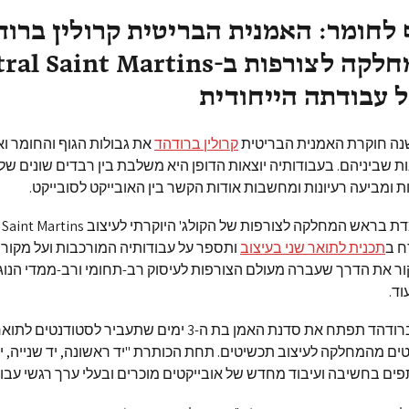
 לחומר: האמנית הבריטית קרולין ברוד
 עבודתה הייחודית
קרולין ברודהד
את גבולות הגוף והחומר ו
ת שביניהם. בעבודותיה יוצאות הדופן היא משלבת בין רבדים שונים של
ת ומביעה רעיונות ומחשבות אודות הקשר בין האובייקט לסובייקט.
ברודהד, העומדת בראש המחלקה לצורפות של הקולג' היוקרתי
ח ב
תכנית לתואר שני בעיצוב
ותספר על עבודותיה המורכבות ועל מקו
ר את הדרך שעברה מעולם הצורפות לעיסוק רב-תחומי ורב-ממדי הנוג
וד.
הרצאתה של ברודהד תפתח את סדנת האמן בת ה-3 ימים שתעביר לסטו
ים מהמחלקה לעיצוב תכשיטים. תחת הכותרת "יד ראשונה, יד שנייה, י
ם בחשיבה ועיבוד מחדש של אובייקטים מוכרים ובעלי ערך רגשי עבו