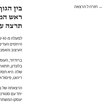
→ חזרה ל הרצאה
בין הגוף
תרצה על
למעלה מ-40 שנה חוקרת האמנית הבריטית
היחסים העדינו
העיצוב והאמנו
בלונדון, תתאר
שלה. היא תסקו
ריהוט, פיסול וע
יחד עם סטודנט
יעסקו המשתתפי