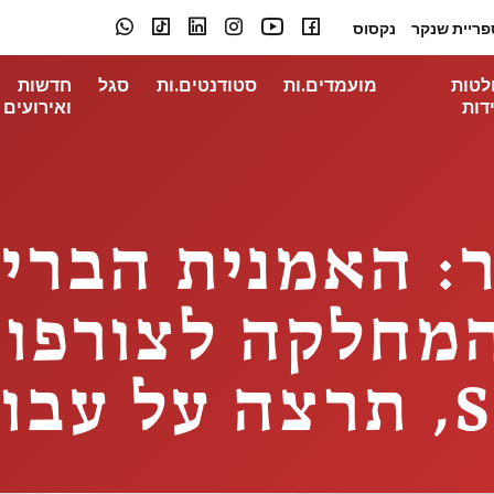
פריית שנקר
נקסוס
לטות
מועמדים.ות
סטודנטים.ות
סגל
חדשות
דות
ואירועים
ר: האמנית הבריט
דית