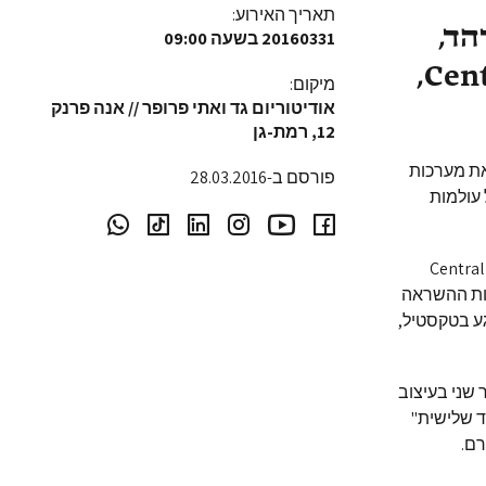
תאריך האירוע:
הד,
20160331
בשעה 09:00
ראש המחלקה לצורפות ב-Central Saint Martins,
מיקום:
אודיטוריום גד ואתי פרופר // אנה פרנק
12, רמת-גן
את מערכות
פורסם ב-28.03.2016
 עולמות
 לעיצוב Central Saint Martins
רות ההשראה
ע בטקסטיל,
דנטים לתואר שני בעיצוב
ד שלישית"
רם.