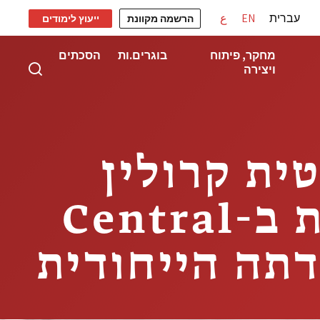
עברית
EN
ع
הרשמה מקוונת
ייעוץ לימודים
מחקר, פיתוח
בוגרים.ות
הסכתים
ויצירה
ית קרולין
ברודהד, ראש המחלקה לצורפות ב-Central