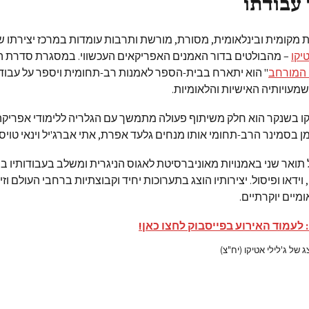
 עבודתו
 מקומית ובינלאומית, מסורת, מורשת ותרבות עומדות במרכז יצירתו ש
טיקו
– מהבולטים בדור האמנים האפריקאים העכשווי. במסגרת סדרת 
המורחב
" הוא יתארח בבית-הספר לאמנות רב-תחומית ויספר על עבוד
מעויותיה האישיות והלאומיות.
קו בשנקר הוא חלק משיתוף פעולה מתמשך עם הגלריה ללימודי אפריקה
ן בסמינר הרב-תחומי אותו מנחים גלעד אפרת, אתי אברג'יל וינאי טויס
 תואר שני באמנויות מאוניברסיטת לאגוס הניגרית ומשלב בעבודותיו בין
 וידאו ופיסול. יצירותיו הוצג בתערוכות יחיד וקבוצתיות ברחבי העולם וזיכ
מיים יוקרתיים.
 לעמוד האירוע בפייסבוק לחצו כאן!
של ג'לילי אטיקו (יח"צ)