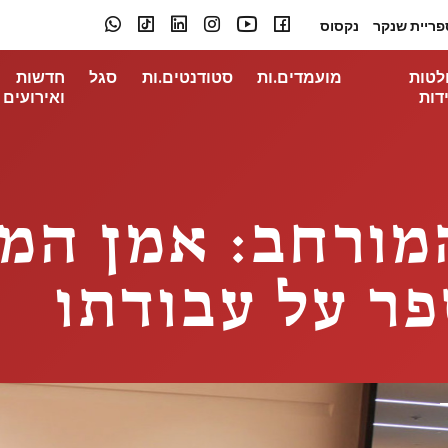
פריית שנקר
נקסוס
לטות
מועמדים.ות
סטודנטים.ות
סגל
חדשות
דות
ואירועים
ורחב: אמן המיצ
פר על עבודתו