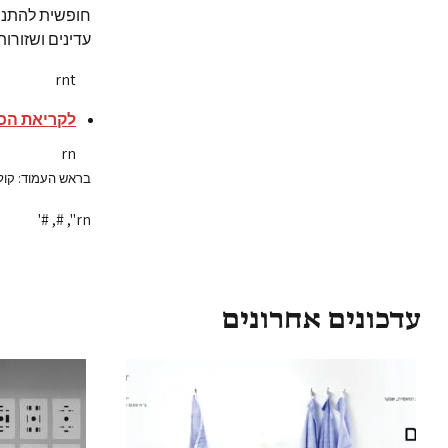
חופשית להתנסו
עדינים ושזורו
rnt
לקריאת הכתבה המל
rn
בראש העמוד: קולק
rn", #, #'
עדכונים אחרונים