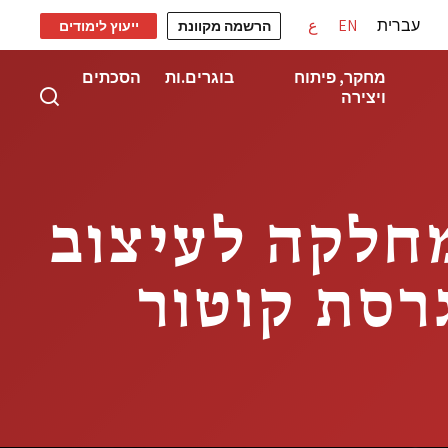
עברית
EN
ع
הרשמה מקוונת
ייעוץ לימודים
מחקר, פיתוח
בוגרים.ות
הסכתים
ויצירה
ל המחלקה לעיצוב
רסת קוטור