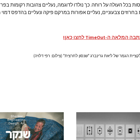
ת בכל העולה על רוחה. כך נולדו לדוגמה, נעליים צהובות רקומות בפר
ת בחרוזים צבעוניים, נעליים אפורות במרקם פיקה ונעליים בהדפס דמוי 
אה ה-TimeOut לחצו כאן!
ציית הגמר של ליאת גרינברג "שנסון לחרצית" (צילום: רפי דלויה)