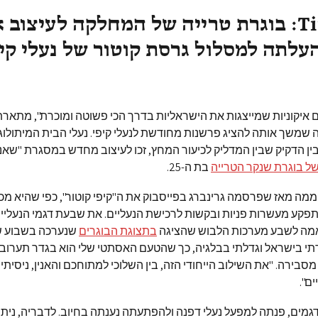
TimeOut: בוגרת טרייה של המחלקה לעיצוב 
עלתה למסלול גרסת קוטור של נעלי קי
 איקוניות שמייצגות את הישראליות בדרך הכי פשוטה ומוכרת", מתארת
 שמשך אותה להציג פרשנות מחודשת לנעלי קיפי. נעלי הבית המיתולו
ין הדקיק שבין המדליק לכיעור המחץ, זכו לעיצוב מחדש במסגרת "שאנס
ל בוגרת שנקר הטרייה
בת ה-25.
ממה מאז שפרסמה גרינברג בפייסבוק את ה"קיפי קוטור", כפי שהיא מכנ
פקע מעשרות פניות ובקשות לרכישת הנעליים. את שבעת דגמי הנעליי
מה לשבע מערכות הלבוש שהציגה
בתצוגת הבוגרים
שנערכה בשבוע ש
דתי בישראל וגדלתי בבלגיה, כך שהטעם האסתטי שלי הוא בגדר תערוב
 מסבירה. "את השילוב הייחודי הזה, בין השלוכי למתוחכם והאנין, ניסיתי
ם".
דגמים, פנתה למפעל נעלי דפנה ולהפתעתה נענתה בחיוב. לדבריה, ניתנ