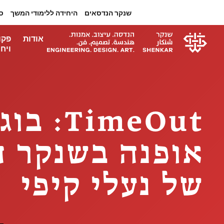
שנקר הנדסאים
היחידה ללימודי המשך
ס
אודות
פקו
ויחי
meOut
אופנה בשנקר ה
של נעלי קיפי