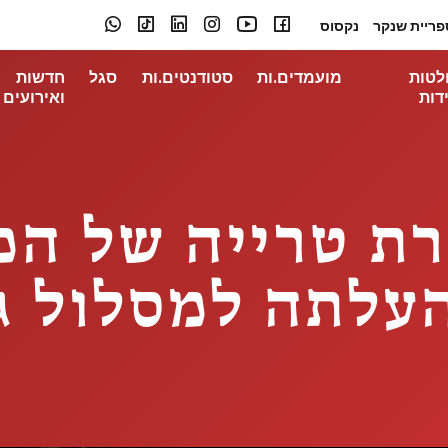
פריית שנקר
נקסוס
לטות
מועמדים.ות
סטודנטים.ות
סגל
חדשות
דות
ואירועים
Ti: בוגרת טרייה ש
עלתה למסלול ג