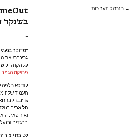
→ חזרה ל תערוכות
בשנקר ה
'"
"מדובר בנעלים
גרינברג את מה
על הקו הדק שב
פרויקט הגמר ש
עוד לא חלפה י
העמוד שלה מת
גרינברג בהתא
תל אביב. "נול
ואירופאי", היא
בבגדים ובנעליי
לטובת ייצור ה