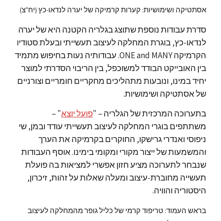
אסתטיקה ושימושיות: קערות קרמיקה של יערה לנדאו-כץ (יח"צ)
סדרת עבודות נוספת שתוצג בגלריה הקטנה היא של יערה
לנדאו-כץ, בוגרת המחלקה לעיצוב תעשייתי ובעלת סטודיו
הקרמיקה
ONE and MANY. עבודותיה נעות בחיפוש מתמיד
בין האובייקט הבודד למשוכפל, בין הריבוי הסדרתי למוצר
יחיד במינו, ונובעות מתהליכים מחקריים חומריים וצורניים
של אסתטיקה ושימושיות.
בתערוכה המרכזית של הגלריה – "
פועל יוצא
" –
משתתפים בוגרי המחלקה לעיצוב תעשייתי עודד ובמן, שי
ניפוסי ואנדרי גרישקו, החוקרים בקרמיקה את הערך
והמשמעות של ייצור מקורי ומקומי בימינו. אוסף העבודות
שנבחר לתערוכה מציע חזון אפשרי למציאות בה פועלת
תעשייה מחוברת-עיצוב ומעלה שאלות על זהות, זיכרון,
היסטוריה והוויה.
בראש העמוד: טריפוד קרמי של כליל גופר מהמחלקה לעיצוב