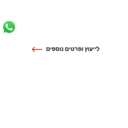
לייעוץ ופרטים נוספים
שנקר - הנדסה. עיצוב. אמנות.
אנה פרנק 12 , רמת גן
טל 03-6110000
מרכז מידע ורישום