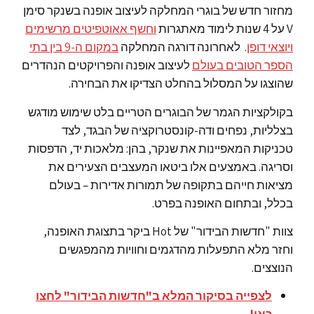
מחזור חדש של בוגרי המחלקה לעיצוב אופנה בשנקר סימן
V על 4 שנות לימוד מאתגרות
וחשף אאוטפיטים מרשימים
ויוצאי דופן
. לאחרונה דורגה המחלקה
במקום ה-9 בין בתי
הספר הטובים בעולם
לעיצוב אופנה והפרויקטים הנהדרים
שהוצגו על המסלול בהחלט הצדיקו את הבחירה.
בקולקציות הגמר של הבוגרים הטריים בלט שימוש מודגש
בצלליות, נפחים ודה-קונסטרוקציה של הבגד, לצד
טכניקות המאפיינות את שנקר, בהן: מלאכות יד, הדפסות
וסריגה. באמצעים אלו ביטאו המעצבים הצעירים את
מציאות חייהם בתקופה של תמורות אדירות – בעולם
בכלל, ובתחום האופנה בפרט.
צוות "חדשות הבידור" של Hot ביקר בתצוגת האופנה,
וחזר מלא התפעלות מהדגמים וחוויות מהמפגשים
הנוצצים.
לצפייה בסיקור המלא ב"חדשות הבידור" לחצו
כאן!