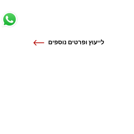
לייעוץ ופרטים נוספים
שנקר - הנדסה. עיצוב. אמנות.
אנה פרנק 12 , רמת גן
טל 03-6110000
מרכז מידע ורישום
1-800-55-1111