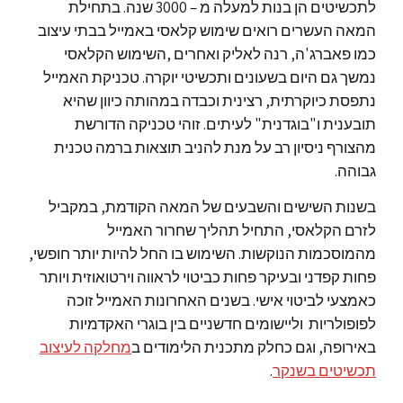
לתכשיטים הן בנות למעלה מ – 3000 שנה. בתחילת
המאה העשרים רואים שימוש קלאסי באמייל בבתי עיצוב
כמו פאברג'ה, רנה לאליק ואחרים ,השימוש הקלאסי
נמשך גם היום בשעונים ותכשיטי יוקרה. טכניקת האמייל
נתפסת כיוקרתית, רצינית וכבדה במהותה כיוון שהיא
תובענית ו"בוגדנית" לעיתים. זוהי טכניקה הדורשת
מהצורף ניסיון רב על מנת להניב תוצאות ברמה טכנית
גבוהה.
בשנות השישים והשבעים של המאה הקודמת, במקביל
לזרם הקלאסי, התחיל תהליך שחרור האמייל
מהמוסכמות הנוקשות. השימוש בו החל להיות יותר חופשי,
פחות קפדני ובעיקר פחות כביטוי לראווה וירטואוזית ויותר
כאמצעי לביטוי אישי. בשנים האחרונות האמייל זוכה
לפופולריות וליישומים חדשניים בין בוגרי האקדמיות
באירופה, וגם כחלק מתכנית הלימודים ב
מחלקה לעיצוב
תכשיטים בשנקר
.