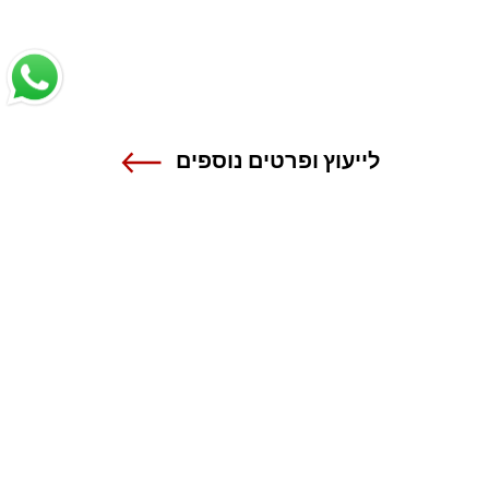
לייעוץ ופרטים נוספים
שנקר - הנדסה. עיצוב. אמנות.
אנה פרנק 12 , רמת גן
טל 03-6110000
מרכז מידע ורישום
1-800-55-1111