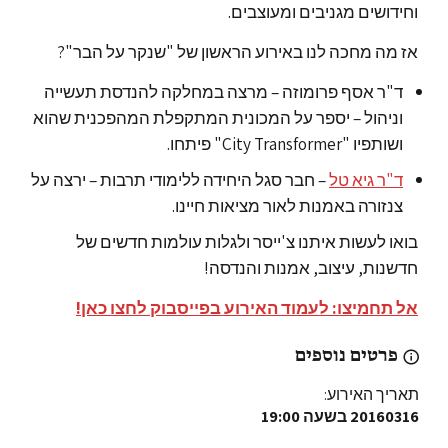
וחידושים מגניבים ומעוצבים.
אז מה מחכה לנו באירוע הראשון של "שנקר על הבר"?
ד"ר אסף פרומוזה – מרצה במחלקה להנדסת תעשייה
וניהול – יספר על המכונית המתקפלת המהפכנית שהוא
ושותפיו "City Transformer" פיתחו.
ד"ר גיא טל
– חבר סגל היחידה ללימודי תרבות – ירצה על
צנזורה באמנות לאור מציאות חיינו.
בואו לעשות איתנו צ'ייסר ולגלות עולמות חדשים של
חדשנות, עיצוב, אמנות והנדסה!
אל תחמיצו: לעמוד האירוע בפייסבוק לחצו כאן!
פרטים נוספים
תאריך האירוע:
20160316
בשעה 19:00