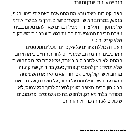
הנחייה עיונית: יונתן ונטורה
הפרויקט בוחן כיצד טראומה מתמשכת באה לידי ביטוי בגוף,
בנפש, במרחב האישי ובקשרים זוגיים. דרך מיצב שהוא דימוי
של מחסן — חלל צדדי המכיל דברים שאין להם מקום בבית —
נוצרת סביבה המאפשרת בחינת רגשות וזיכרונות מושתקים
שלא קיבלו ביטוי.
העבודה כוללת ציורים על עץ, כדים, פסלים וטקסטים,
המרכיבים יחד מרחב שמתייחס לחווית החיים בזמן חירום.
המחסן לא בא לספר סיפור אחד, אלא לתת מקום לתחושות
שלא תמיד ניתן להסבירן: פחד, כעס, בדידות, שתיקה. זהו
מרחב אישי וקולקטיבי גם יחד. הוא מתאר את השפעתה
המערערת של המלחמה על זוגיות, על השגרה, ועל תחושת
הביטחון בבית. הצופה מוזמן להיכנס לתוך חלל עמוס, לא
מסודר ובלתי מאורגן, ולחפש בתוכו אלמנטים ופרגמנטים
שיכולים לעורר זיכרון או הזדהות.