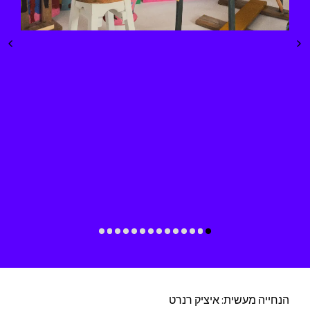
הנחייה מעשית: איציק רנרט