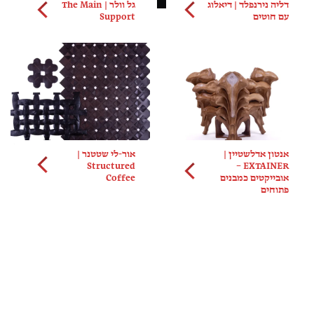
דליה נירנפלד | דיאלוג
גל וולר | The Main
עם חוטים
Support
אנטון אדלשטיין |
אור-לי שטטנר |
Structured
EXTAINER –
אובייקטים כמבנים
Coffee
פתוחים