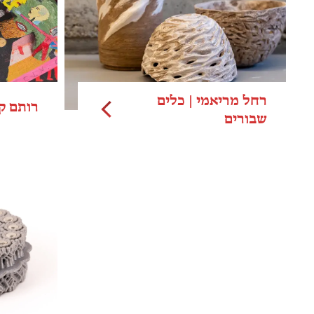
רחל מריאמי | כלים
רותם ק
שבורים