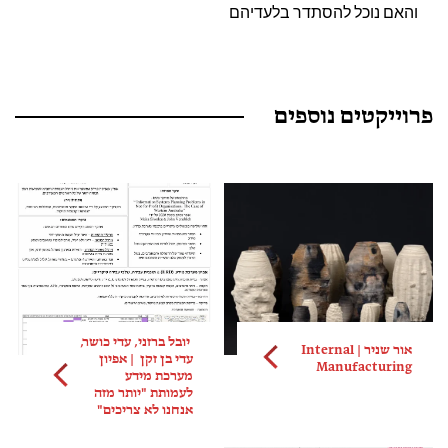
והאם נוכל להסתדר בלעדיהם
פרוייקטים נוספים
יובל ברזני, עדי כושר,
אור שניר | Internal
עדי בן זקן | אפיון
Manufacturing
מערכת מידע
לעמותת "יותר מזה
אנחנו לא צריכים"