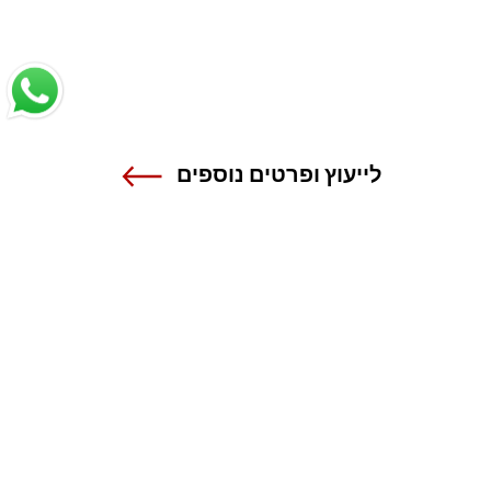
לייעוץ ופרטים נוספים
שנקר - הנדסה. עיצוב. אמנות.
אנה פרנק 12 , רמת גן
טל 03-6110000