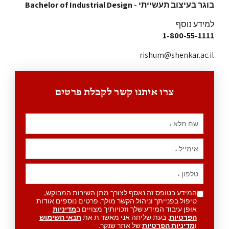
בוגר בעיצוב תעשייתי - Bachelor of Industrial Design
למידע נוסף
1-800-55-1111
rishum@shenkar.ac.il
צרו איתנו קשר לקבלת פרטים
שם מלא
*
אימייל
*
טלפון
*
המידע בטופס זה נאסף לצורך מתן השירות המבוקש,
טיפול בפנייתך וניהול הקשר מולך. פרטים נוספים אודות
אופן עיבוד המידע שלך וזכויותיך מצויים ב
מדיניות
הפרטיות
. בעת שליחה אני מאשר.ת את
תנאי השימוש
ו
מדיניות הפרטיות
של אתר שנקר.
*