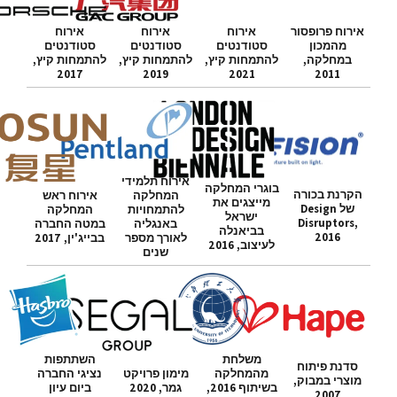
אירוח פרופסור
אירוח
אירוח
אירוח
מהמכון
סטודנטים
סטודנטים
סטודנטים
במחלקה,
להתמחות קיץ,
להתמחות קיץ,
להתמחות קיץ,
2017
2019
2021
2011
אירוח תלמידי
בוגרי המחלקה
הקרנת בכורה
המחלקה
אירוח ראש
מייצגים את
של Design
להתמחויות
המחלקה
ישראל
Disruptors,
באנגליה
במטה החברה
בביאנלה
2016
לאורך מספר
בבייג'ין, 2017
לעיצוב, 2016
שנים
משלחת
השתתפות
סדנת פיתוח
מהמחלקה
מימון פרויקט
נציגי החברה
מוצרי במבוק,
בשיתוף 2016,
גמר, 2020
ביום עיון
2007