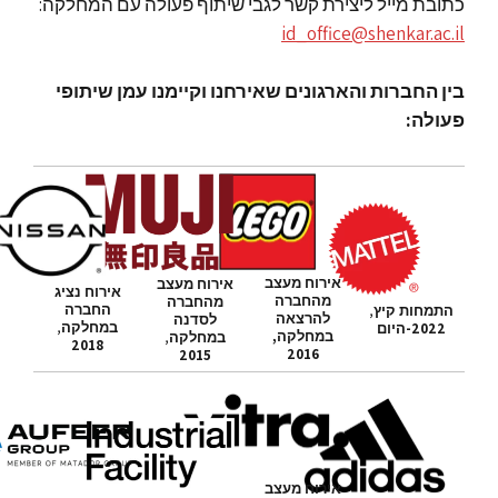
כתובת מייל ליצירת קשר לגבי שיתוף פעולה עם המחלקה:
id_office@shenkar.ac.il
בין החברות והארגונים שאירחנו וקיימנו עמן שיתופי
פעולה:
אירוח מעצב
אירוח מעצב
אירוח נציג
מהחברה
מהחברה
החברה
התמחות קיץ
,
להרצאה
לסדנה
במחלקה
,
2022-היום
במחלקה,
במחלקה
,
2018
2016
2015
אירוח מעצב