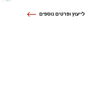
לייעוץ ופרטים נוספים
שנקר - הנדסה. עיצוב. אמנות.
אנה פרנק 12 , רמת גן
טל 03-6110000
מרכז מידע ורישום
1-800-55-1111